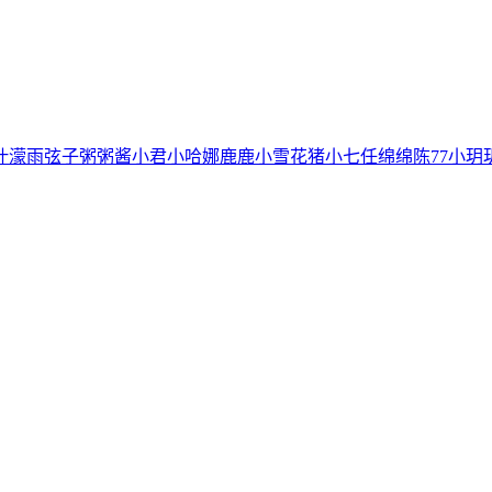
叶濛雨
弦子
粥粥酱
小君
小哈娜
鹿鹿
小雪花
猪小七
任绵绵
陈77
小玥