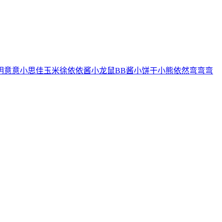
玥
意意
小思佳
玉米徐
依依酱
小龙鼠
BB酱
小饼干
小熊
依然
弯弯弯