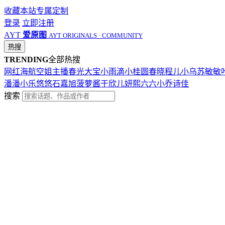
收藏本站
专属定制
登录
立即注册
AYT
爱原图
AYT ORIGINALS · COMMUNITY
热搜
TRENDING
全部热搜
网红
海航
空姐
主播
春光
大宝
小雨滴
小桂圆
春晓
程儿
小乌苏
敏敏
潘潘
小乐
悠悠
石嘉旭
菠萝酱
于欣儿
妍熙
六六
小乔
诗佳
搜索