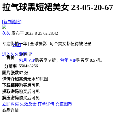
拉气球黑短裙美女 23-05-20-67
[复制链接]
久久
发布于 2023-8-25 02:28:42
专注街拍十年 | 全球摄影 | 每个美女都值得被记录
原图
进入久久专区
19
↗
图币
售价
包月 VIP
购买享 9 折，
包年 VIP
购买享 8.5 折。
5504×8256
分辨率
图片张数
67 张
详情介绍
高清无水印原图
下载链接
购买后可见
提取密码
购买后可见
解压密码
购买后可见
立即购买
失效反馈
订单详情
充值图币
商品详情