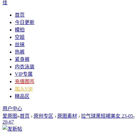
佳
首页
今日更新
模拍
空姐
丝袜
热裤
紧身裤
内衣泳装
VIP专属
充值图币
加入VIP
精品区
用户中心
爱原图
»
首页
›
原创专区
›
原图素材
›
拉气球黑短裙美女 23-05-
20-67