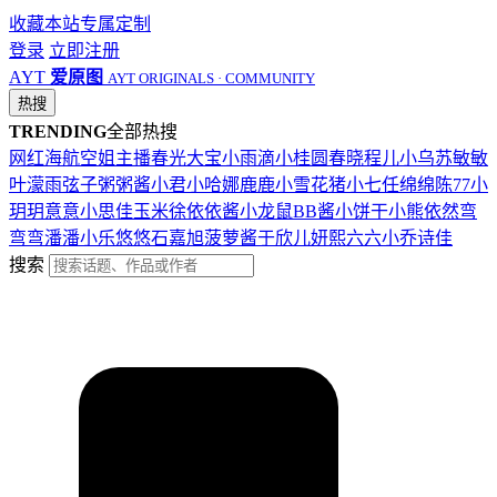
收藏本站
专属定制
登录
立即注册
AYT
爱原图
AYT ORIGINALS · COMMUNITY
热搜
TRENDING
全部热搜
网红
海航
空姐
主播
春光
大宝
小雨滴
小桂圆
春晓
程儿
小乌苏
敏敏
叶濛雨
弦子
粥粥酱
小君
小哈娜
鹿鹿
小雪花
猪小七
任绵绵
陈77
小
玥玥
意意
小思佳
玉米徐
依依酱
小龙鼠
BB酱
小饼干
小熊
依然
弯
弯弯
潘潘
小乐
悠悠
石嘉旭
菠萝酱
于欣儿
妍熙
六六
小乔
诗佳
搜索