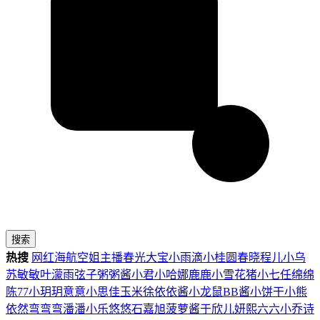
搜索
热搜
网红
海航
空姐
主播
春光
大宝
小雨滴
小桂圆
春晓
程儿
小乌
苏
敏敏
叶濛雨
弦子
粥粥酱
小君
小哈娜
鹿鹿
小雪花
猪小七
任绵绵
陈77
小玥玥
意意
小思佳
玉米徐
依依酱
小龙鼠
BB酱
小饼干
小熊
依然
弯弯弯
潘潘
小乐
悠悠
石嘉旭
菠萝酱
于欣儿
妍熙
六六
小乔
诗