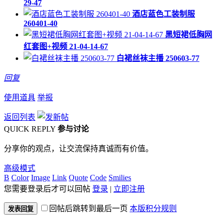
29-47
酒店蓝色工装制服
260401-40
黑短裙低胸网
红套图+视频 21-04-14-67
白裙丝袜主播 250603-77
回复
使用道具
举报
返回列表
QUICK REPLY
参与讨论
分享你的观点，让交流保持真诚而有价值。
高级模式
B
Color
Image
Link
Quote
Code
Smilies
您需要登录后才可以回帖
登录
|
立即注册
回帖后跳转到最后一页
本版积分规则
发表回复