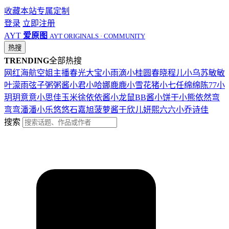
收藏本站
专属定制
登录
立即注册
AYT
爱原图
AYT ORIGINALS · COMMUNITY
热搜
TRENDING
全部热搜
网红
海航
空姐
主播
春光
大宝
小雨滴
小桂圆
春晓
程儿
小乌苏
敏敏
叶濛雨
弦子
粥粥酱
小君
小哈娜
鹿鹿
小雪花
猪小七
任绵绵
陈77
小
玥玥
意意
小思佳
玉米徐
依依酱
小龙鼠
BB酱
小饼干
小熊
依然
弯
弯弯
潘潘
小乐
悠悠
石嘉旭
菠萝酱
于欣儿
妍熙
六六
小乔
诗佳
搜索