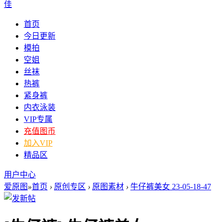
佳
首页
今日更新
模拍
空姐
丝袜
热裤
紧身裤
内衣泳装
VIP专属
充值图币
加入VIP
精品区
用户中心
爱原图
»
首页
›
原创专区
›
原图素材
›
牛仔裤美女 23-05-18-47