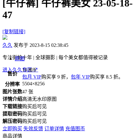
[牛仔裤]
牛仔裤美女 23-05-18-
47
[复制链接]
久久
发布于 2023-8-15 02:38:45
专注街拍十年 | 全球摄影 | 每个美女都值得被记录
原图
进入久久专区
16
↗
图币
售价
包月 VIP
购买享 9 折，
包年 VIP
购买享 8.5 折。
5504×8256
分辨率
图片张数
47 张
详情介绍
高清无水印原图
下载链接
购买后可见
提取密码
购买后可见
解压密码
购买后可见
立即购买
失效反馈
订单详情
充值图币
商品详情