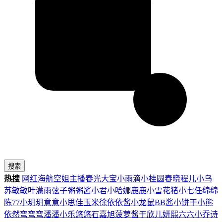
搜索
热搜
网红
海航
空姐
主播
春光
大宝
小雨滴
小桂圆
春晓
程儿
小乌
苏
敏敏
叶濛雨
弦子
粥粥酱
小君
小哈娜
鹿鹿
小雪花
猪小七
任绵绵
陈77
小玥玥
意意
小思佳
玉米徐
依依酱
小龙鼠
BB酱
小饼干
小熊
依然
弯弯弯
潘潘
小乐
悠悠
石嘉旭
菠萝酱
于欣儿
妍熙
六六
小乔
诗