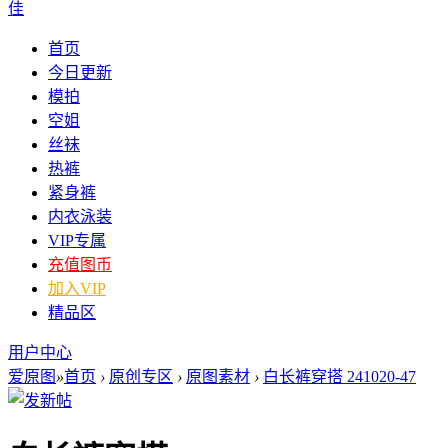
佳
首页
今日更新
模拍
空姐
丝袜
热裤
紧身裤
内衣泳装
VIP专属
充值图币
加入VIP
精品区
用户中心
爱原图
»
首页
›
原创专区
›
原图素材
›
白长裤穿搭 241020-47