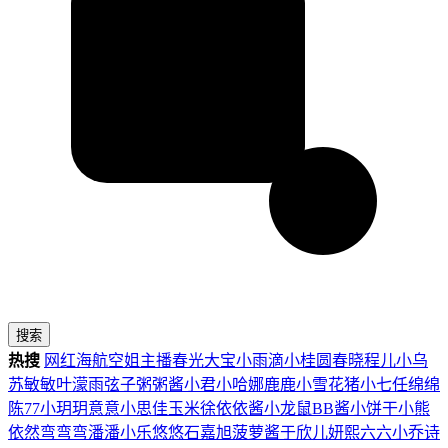
搜索
热搜
网红
海航
空姐
主播
春光
大宝
小雨滴
小桂圆
春晓
程儿
小乌
苏
敏敏
叶濛雨
弦子
粥粥酱
小君
小哈娜
鹿鹿
小雪花
猪小七
任绵绵
陈77
小玥玥
意意
小思佳
玉米徐
依依酱
小龙鼠
BB酱
小饼干
小熊
依然
弯弯弯
潘潘
小乐
悠悠
石嘉旭
菠萝酱
于欣儿
妍熙
六六
小乔
诗