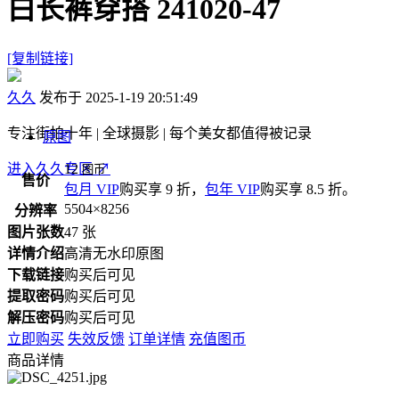
白长裤穿搭 241020-47
[复制链接]
久久
发布于 2025-1-19 20:51:49
专注街拍十年 | 全球摄影 | 每个美女都值得被记录
原图
进入久久专区
12
↗
图币
售价
包月 VIP
购买享 9 折，
包年 VIP
购买享 8.5 折。
5504×8256
分辨率
图片张数
47 张
详情介绍
高清无水印原图
下载链接
购买后可见
提取密码
购买后可见
解压密码
购买后可见
立即购买
失效反馈
订单详情
充值图币
商品详情