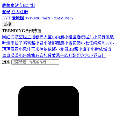
收藏本站
专属定制
登录
立即注册
AYT
爱原图
AYT ORIGINALS · COMMUNITY
热搜
TRENDING
全部热搜
网红
海航
空姐
主播
春光
大宝
小雨滴
小桂圆
春晓
程儿
小乌苏
敏敏
叶濛雨
弦子
粥粥酱
小君
小哈娜
鹿鹿
小雪花
猪小七
任绵绵
陈77
小
玥玥
意意
小思佳
玉米徐
依依酱
小龙鼠
BB酱
小饼干
小熊
依然
弯
弯弯
潘潘
小乐
悠悠
石嘉旭
菠萝酱
于欣儿
妍熙
六六
小乔
诗佳
搜索