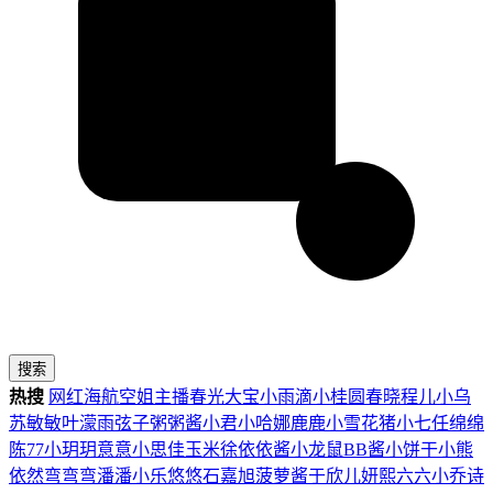
搜索
热搜
网红
海航
空姐
主播
春光
大宝
小雨滴
小桂圆
春晓
程儿
小乌
苏
敏敏
叶濛雨
弦子
粥粥酱
小君
小哈娜
鹿鹿
小雪花
猪小七
任绵绵
陈77
小玥玥
意意
小思佳
玉米徐
依依酱
小龙鼠
BB酱
小饼干
小熊
依然
弯弯弯
潘潘
小乐
悠悠
石嘉旭
菠萝酱
于欣儿
妍熙
六六
小乔
诗