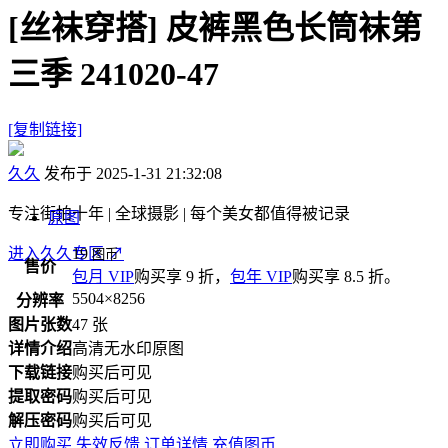
[丝袜穿搭]
皮裤黑色长筒袜第
三季 241020-47
[复制链接]
久久
发布于 2025-1-31 21:32:08
专注街拍十年 | 全球摄影 | 每个美女都值得被记录
原图
进入久久专区
19
↗
图币
售价
包月 VIP
购买享 9 折，
包年 VIP
购买享 8.5 折。
5504×8256
分辨率
图片张数
47 张
详情介绍
高清无水印原图
下载链接
购买后可见
提取密码
购买后可见
解压密码
购买后可见
立即购买
失效反馈
订单详情
充值图币