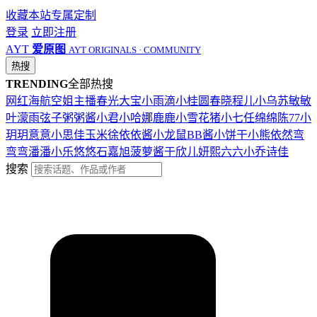
收藏本站
专属定制
登录
立即注册
AYT
爱原图
AYT ORIGINALS · COMMUNITY
热搜
TRENDING
全部热搜
网红
海航
空姐
主播
春光
大宝
小雨滴
小桂圆
春晓
程儿
小乌苏
敏敏
叶濛雨
弦子
粥粥酱
小君
小哈娜
鹿鹿
小雪花
猪小七
任绵绵
陈77
小
玥玥
意意
小思佳
玉米徐
依依酱
小龙鼠
BB酱
小饼干
小熊
依然
弯
弯弯
潘潘
小乐
悠悠
石嘉旭
菠萝酱
于欣儿
妍熙
六六
小乔
诗佳
搜索