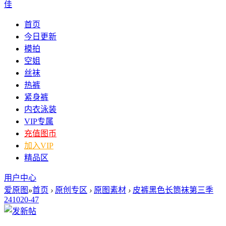
佳
首页
今日更新
模拍
空姐
丝袜
热裤
紧身裤
内衣泳装
VIP专属
充值图币
加入VIP
精品区
用户中心
爱原图
»
首页
›
原创专区
›
原图素材
›
皮裤黑色长筒袜第三季
241020-47