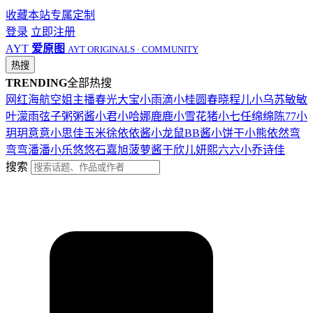
收藏本站
专属定制
登录
立即注册
AYT
爱原图
AYT ORIGINALS · COMMUNITY
热搜
TRENDING
全部热搜
网红
海航
空姐
主播
春光
大宝
小雨滴
小桂圆
春晓
程儿
小乌苏
敏敏
叶濛雨
弦子
粥粥酱
小君
小哈娜
鹿鹿
小雪花
猪小七
任绵绵
陈77
小
玥玥
意意
小思佳
玉米徐
依依酱
小龙鼠
BB酱
小饼干
小熊
依然
弯
弯弯
潘潘
小乐
悠悠
石嘉旭
菠萝酱
于欣儿
妍熙
六六
小乔
诗佳
搜索