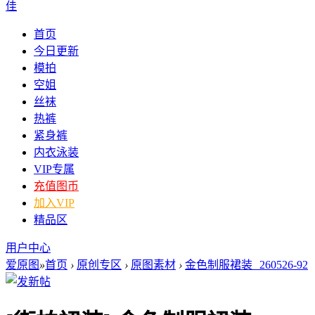
佳
首页
今日更新
模拍
空姐
丝袜
热裤
紧身裤
内衣泳装
VIP专属
充值图币
加入VIP
精品区
用户中心
爱原图
»
首页
›
原创专区
›
原图素材
›
金色制服裙装 260526-92