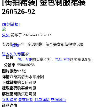
[街拍裙装]
金色制服裙装
260526-92
[复制链接]
久久
发布于 2026-6-3 16:54:17
专注街拍十年 | 全球摄影 | 每个美女都值得被记录
原图
进入久久专区
25
↗
图币
售价
包月 VIP
购买享 9 折，
包年 VIP
购买享 8.5 折。
5504×8256
分辨率
图片张数
92 张
详情介绍
高清无水印原图
下载链接
购买后可见
提取密码
购买后可见
解压密码
购买后可见
立即购买
失效反馈
订单详情
充值图币
商品详情