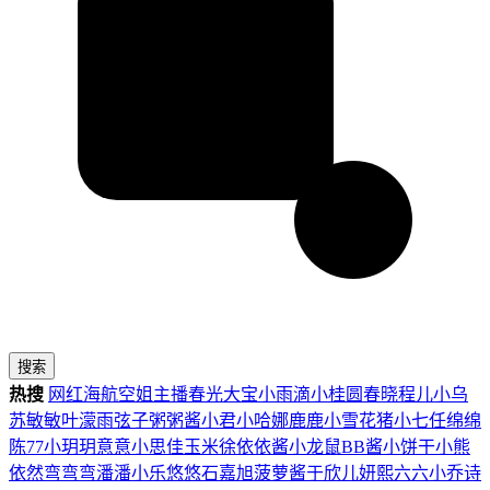
搜索
热搜
网红
海航
空姐
主播
春光
大宝
小雨滴
小桂圆
春晓
程儿
小乌
苏
敏敏
叶濛雨
弦子
粥粥酱
小君
小哈娜
鹿鹿
小雪花
猪小七
任绵绵
陈77
小玥玥
意意
小思佳
玉米徐
依依酱
小龙鼠
BB酱
小饼干
小熊
依然
弯弯弯
潘潘
小乐
悠悠
石嘉旭
菠萝酱
于欣儿
妍熙
六六
小乔
诗