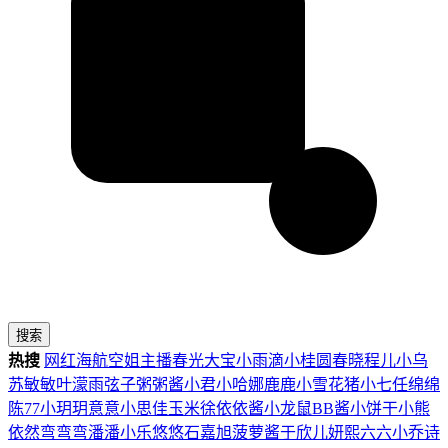
搜索
热搜
网红
海航
空姐
主播
春光
大宝
小雨滴
小桂圆
春晓
程儿
小乌
苏
敏敏
叶濛雨
弦子
粥粥酱
小君
小哈娜
鹿鹿
小雪花
猪小七
任绵绵
陈77
小玥玥
意意
小思佳
玉米徐
依依酱
小龙鼠
BB酱
小饼干
小熊
依然
弯弯弯
潘潘
小乐
悠悠
石嘉旭
菠萝酱
于欣儿
妍熙
六六
小乔
诗