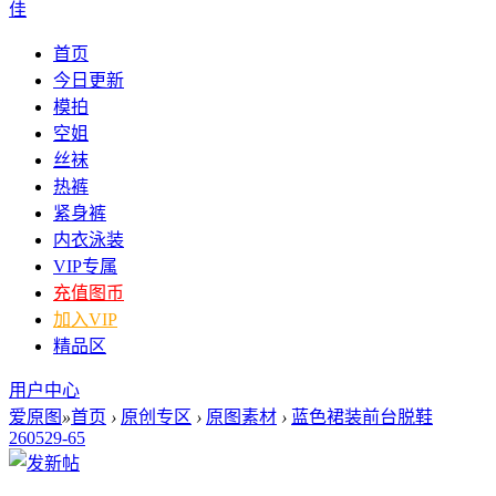
佳
首页
今日更新
模拍
空姐
丝袜
热裤
紧身裤
内衣泳装
VIP专属
充值图币
加入VIP
精品区
用户中心
爱原图
»
首页
›
原创专区
›
原图素材
›
蓝色裙装前台脱鞋
260529-65