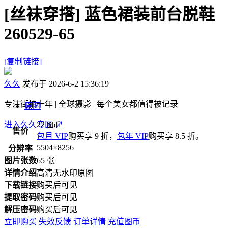
[丝袜穿搭]
蓝色裙装前台脱鞋
260529-65
[复制链接]
久久
发布于 2026-6-2 15:36:19
专注街拍十年 | 全球摄影 | 每个美女都值得被记录
原图
进入久久专区
22
↗
图币
售价
包月 VIP
购买享 9 折，
包年 VIP
购买享 8.5 折。
5504×8256
分辨率
图片张数
65 张
详情介绍
高清无水印原图
下载链接
购买后可见
提取密码
购买后可见
解压密码
购买后可见
立即购买
失效反馈
订单详情
充值图币