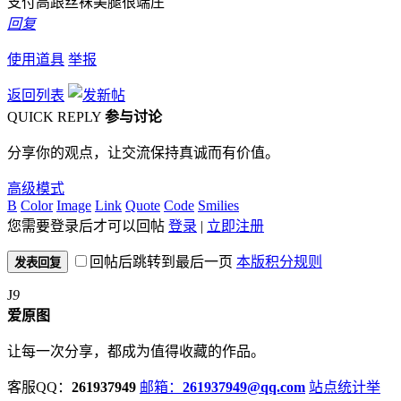
支付高跟丝袜美腿很端庄
回复
使用道具
举报
返回列表
QUICK REPLY
参与讨论
分享你的观点，让交流保持真诚而有价值。
高级模式
B
Color
Image
Link
Quote
Code
Smilies
您需要登录后才可以回帖
登录
|
立即注册
回帖后跳转到最后一页
本版积分规则
发表回复
J
9
爱原图
让每一次分享，都成为值得收藏的作品。
客服QQ：
261937949
邮箱：
261937949@qq.com
站点统计
举