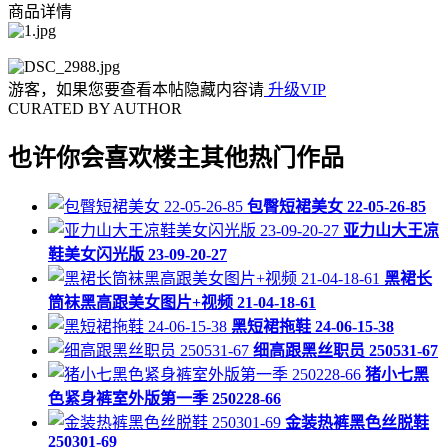
商品详情
游客，如果您要查看本帖隐藏内容请
升级VIP
CURATED BY AUTHOR
也许你会喜欢楼主其他热门作品
包臀短裙美女 22-05-26-85
亚力山大王凉
鞋美女闪光版 23-09-20-27
黑裙长
筒袜黑高跟美女图片+视频 21-04-18-61
黑短裙拖鞋 24-06-15-38
细高跟黑丝职员 250531-67
猪小七黑
色紧身裤室外版第一季 250228-66
金装热裤黑色丝脱鞋
250301-69