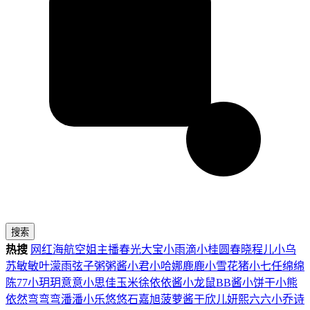
搜索
热搜
网红
海航
空姐
主播
春光
大宝
小雨滴
小桂圆
春晓
程儿
小乌
苏
敏敏
叶濛雨
弦子
粥粥酱
小君
小哈娜
鹿鹿
小雪花
猪小七
任绵绵
陈77
小玥玥
意意
小思佳
玉米徐
依依酱
小龙鼠
BB酱
小饼干
小熊
依然
弯弯弯
潘潘
小乐
悠悠
石嘉旭
菠萝酱
于欣儿
妍熙
六六
小乔
诗