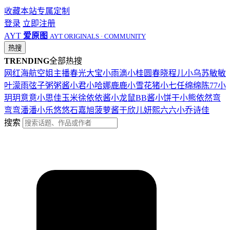
收藏本站
专属定制
登录
立即注册
AYT
爱原图
AYT ORIGINALS · COMMUNITY
热搜
TRENDING
全部热搜
网红
海航
空姐
主播
春光
大宝
小雨滴
小桂圆
春晓
程儿
小乌苏
敏敏
叶濛雨
弦子
粥粥酱
小君
小哈娜
鹿鹿
小雪花
猪小七
任绵绵
陈77
小
玥玥
意意
小思佳
玉米徐
依依酱
小龙鼠
BB酱
小饼干
小熊
依然
弯
弯弯
潘潘
小乐
悠悠
石嘉旭
菠萝酱
于欣儿
妍熙
六六
小乔
诗佳
搜索