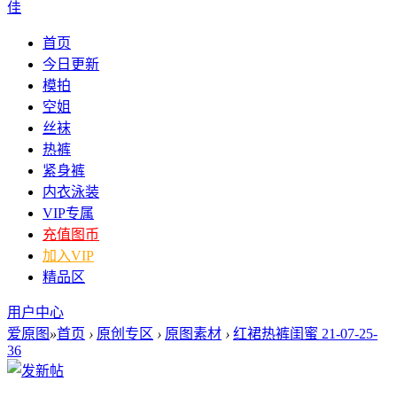
佳
首页
今日更新
模拍
空姐
丝袜
热裤
紧身裤
内衣泳装
VIP专属
充值图币
加入VIP
精品区
用户中心
爱原图
»
首页
›
原创专区
›
原图素材
›
红裙热裤闺蜜 21-07-25-
36