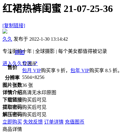
红裙热裤闺蜜 21-07-25-36
[复制链接]
久久
发布于 2022-1-30 13:14:42
专注街拍十年 | 全球摄影 | 每个美女都值得被记录
原图
进入久久专区
12
↗
图币
售价
包月 VIP
购买享 9 折，
包年 VIP
购买享 8.5 折。
5504×8256
分辨率
图片张数
36 张
详情介绍
高清无水印原图
下载链接
购买后可见
提取密码
购买后可见
解压密码
购买后可见
立即购买
失效反馈
订单详情
充值图币
商品详情