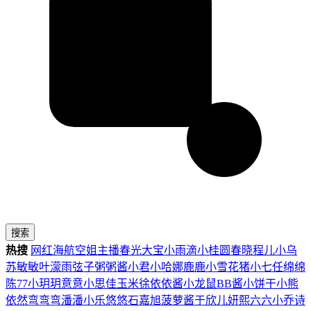
搜索
热搜
网红
海航
空姐
主播
春光
大宝
小雨滴
小桂圆
春晓
程儿
小乌
苏
敏敏
叶濛雨
弦子
粥粥酱
小君
小哈娜
鹿鹿
小雪花
猪小七
任绵绵
陈77
小玥玥
意意
小思佳
玉米徐
依依酱
小龙鼠
BB酱
小饼干
小熊
依然
弯弯弯
潘潘
小乐
悠悠
石嘉旭
菠萝酱
于欣儿
妍熙
六六
小乔
诗