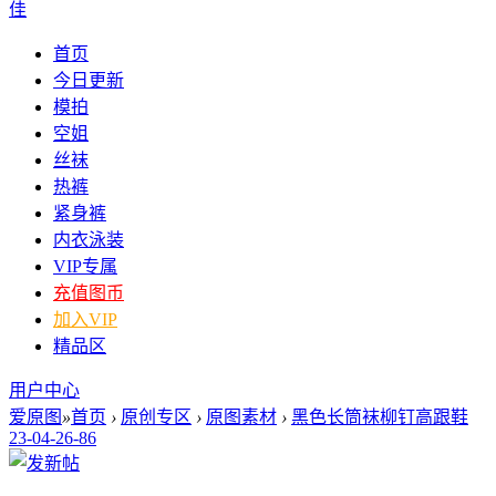
佳
首页
今日更新
模拍
空姐
丝袜
热裤
紧身裤
内衣泳装
VIP专属
充值图币
加入VIP
精品区
用户中心
爱原图
»
首页
›
原创专区
›
原图素材
›
黑色长筒袜柳钉高跟鞋
23-04-26-86