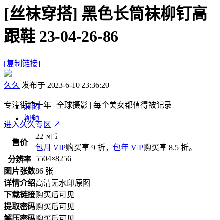
[丝袜穿搭]
黑色长筒袜柳钉高
跟鞋 23-04-26-86
[复制链接]
久久
发布于 2023-6-10 23:36:20
专注街拍十年 | 全球摄影 | 每个美女都值得被记录
原图
视频
进入久久专区
↗
22
图币
售价
包月 VIP
购买享 9 折，
包年 VIP
购买享 8.5 折。
5504×8256
分辨率
图片张数
86 张
详情介绍
高清无水印原图
下载链接
购买后可见
提取密码
购买后可见
解压密码
购买后可见