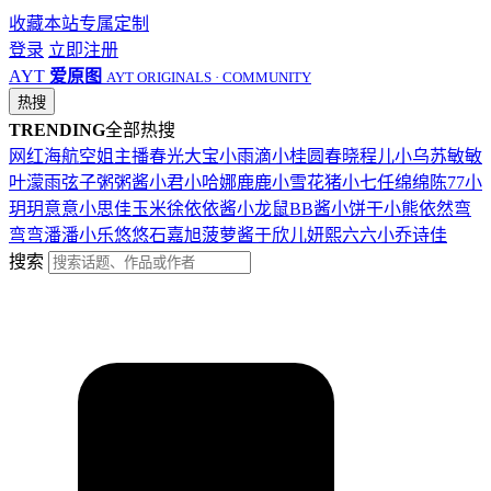
收藏本站
专属定制
登录
立即注册
AYT
爱原图
AYT ORIGINALS · COMMUNITY
热搜
TRENDING
全部热搜
网红
海航
空姐
主播
春光
大宝
小雨滴
小桂圆
春晓
程儿
小乌苏
敏敏
叶濛雨
弦子
粥粥酱
小君
小哈娜
鹿鹿
小雪花
猪小七
任绵绵
陈77
小
玥玥
意意
小思佳
玉米徐
依依酱
小龙鼠
BB酱
小饼干
小熊
依然
弯
弯弯
潘潘
小乐
悠悠
石嘉旭
菠萝酱
于欣儿
妍熙
六六
小乔
诗佳
搜索