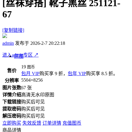
[丝袜穿搭]
靴子黑丝 251121-
67
[复制链接]
admin
发布于 2026-2-7 20:22:18
进入admin专区
↗
原图
19
图币
售价
包月 VIP
购买享 9 折，
包年 VIP
购买享 8.5 折。
5504×8256
分辨率
图片张数
67 张
详情介绍
高清无水印原图
下载链接
购买后可见
提取密码
购买后可见
解压密码
购买后可见
立即购买
失效反馈
订单详情
充值图币
商品详情