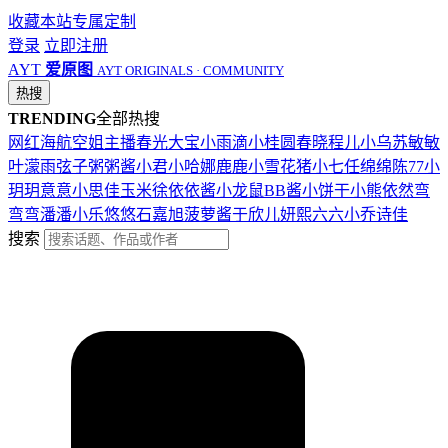
收藏本站
专属定制
登录
立即注册
AYT
爱原图
AYT ORIGINALS · COMMUNITY
热搜
TRENDING
全部热搜
网红
海航
空姐
主播
春光
大宝
小雨滴
小桂圆
春晓
程儿
小乌苏
敏敏
叶濛雨
弦子
粥粥酱
小君
小哈娜
鹿鹿
小雪花
猪小七
任绵绵
陈77
小
玥玥
意意
小思佳
玉米徐
依依酱
小龙鼠
BB酱
小饼干
小熊
依然
弯
弯弯
潘潘
小乐
悠悠
石嘉旭
菠萝酱
于欣儿
妍熙
六六
小乔
诗佳
搜索