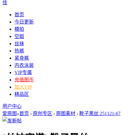
佳
首页
今日更新
模拍
空姐
丝袜
热裤
紧身裤
内衣泳装
VIP专属
充值图币
加入VIP
精品区
用户中心
爱原图
»
首页
›
原创专区
›
原图素材
›
靴子黑丝 251121-67