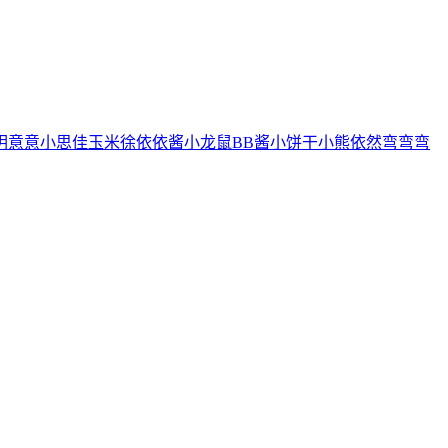
玥
意意
小思佳
玉米徐
依依酱
小龙鼠
BB酱
小饼干
小熊
依然
弯弯弯