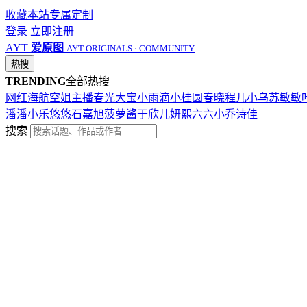
收藏本站
专属定制
登录
立即注册
AYT
爱原图
AYT ORIGINALS · COMMUNITY
热搜
TRENDING
全部热搜
网红
海航
空姐
主播
春光
大宝
小雨滴
小桂圆
春晓
程儿
小乌苏
敏敏
潘潘
小乐
悠悠
石嘉旭
菠萝酱
于欣儿
妍熙
六六
小乔
诗佳
搜索