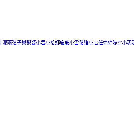
叶濛雨
弦子
粥粥酱
小君
小哈娜
鹿鹿
小雪花
猪小七
任绵绵
陈77
小玥