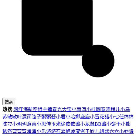
搜索
热搜
网红
海航
空姐
主播
春光
大宝
小雨滴
小桂圆
春晓
程儿
小乌
苏
敏敏
叶濛雨
弦子
粥粥酱
小君
小哈娜
鹿鹿
小雪花
猪小七
任绵绵
陈77
小玥玥
意意
小思佳
玉米徐
依依酱
小龙鼠
BB酱
小饼干
小熊
依然
弯弯弯
潘潘
小乐
悠悠
石嘉旭
菠萝酱
于欣儿
妍熙
六六
小乔
诗