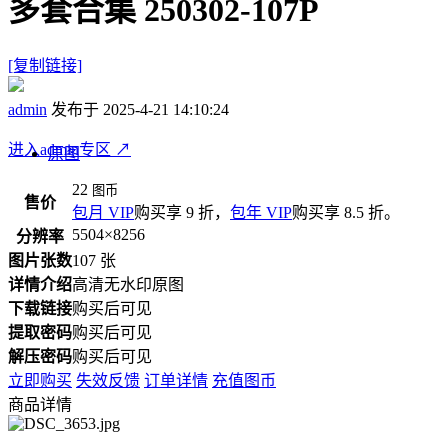
多套合集 250302-107P
[复制链接]
admin
发布于 2025-4-21 14:10:24
进入admin专区
↗
原图
22
图币
售价
包月 VIP
购买享 9 折，
包年 VIP
购买享 8.5 折。
5504×8256
分辨率
图片张数
107 张
详情介绍
高清无水印原图
下载链接
购买后可见
提取密码
购买后可见
解压密码
购买后可见
立即购买
失效反馈
订单详情
充值图币
商品详情