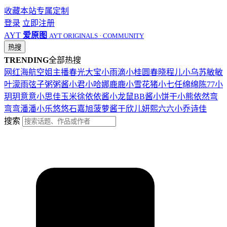
收藏本站
专属定制
登录
立即注册
AYT
爱原图
AYT ORIGINALS · COMMUNITY
热搜
TRENDING
全部热搜
网红
海航
空姐
主播
春光
大宝
小雨滴
小桂圆
春晓
程儿
小乌苏
敏敏
叶濛雨
弦子
粥粥酱
小君
小哈娜
鹿鹿
小雪花
猪小七
任绵绵
陈77
小
玥玥
意意
小思佳
玉米徐
依依酱
小龙鼠
BB酱
小饼干
小熊
依然
弯
弯弯
潘潘
小乐
悠悠
石嘉旭
菠萝酱
于欣儿
妍熙
六六
小乔
诗佳
搜索