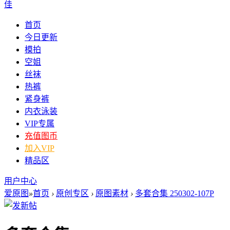
佳
首页
今日更新
模拍
空姐
丝袜
热裤
紧身裤
内衣泳装
VIP专属
充值图币
加入VIP
精品区
用户中心
爱原图
»
首页
›
原创专区
›
原图素材
›
多套合集 250302-107P