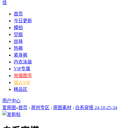
佳
首页
今日更新
模拍
空姐
丝袜
热裤
紧身裤
内衣泳装
VIP专属
充值图币
加入VIP
精品区
用户中心
爱原图
»
首页
›
原创专区
›
原图素材
›
白系穿搭 24-10-25-34