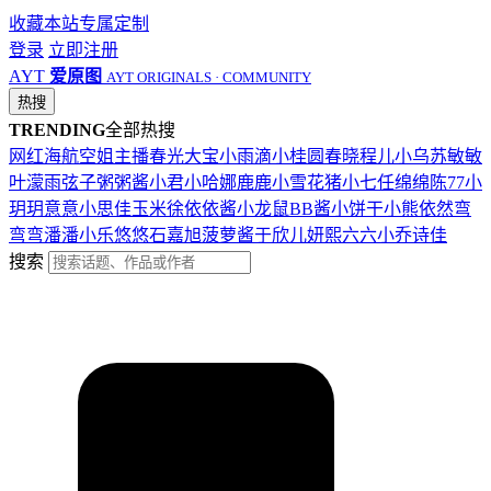
收藏本站
专属定制
登录
立即注册
AYT
爱原图
AYT ORIGINALS · COMMUNITY
热搜
TRENDING
全部热搜
网红
海航
空姐
主播
春光
大宝
小雨滴
小桂圆
春晓
程儿
小乌苏
敏敏
叶濛雨
弦子
粥粥酱
小君
小哈娜
鹿鹿
小雪花
猪小七
任绵绵
陈77
小
玥玥
意意
小思佳
玉米徐
依依酱
小龙鼠
BB酱
小饼干
小熊
依然
弯
弯弯
潘潘
小乐
悠悠
石嘉旭
菠萝酱
于欣儿
妍熙
六六
小乔
诗佳
搜索