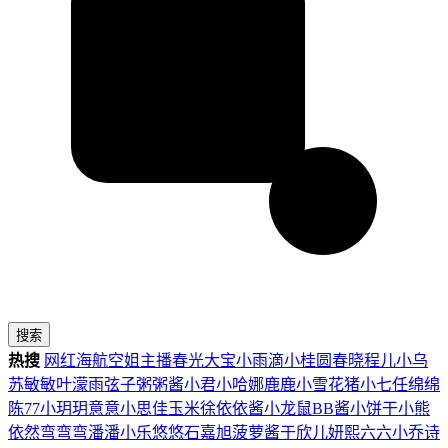
搜索
热搜
网红
海航
空姐
主播
春光
大宝
小雨滴
小桂圆
春晓
程儿
小乌
苏
敏敏
叶濛雨
弦子
粥粥酱
小君
小哈娜
鹿鹿
小雪花
猪小七
任绵绵
陈77
小玥玥
意意
小思佳
玉米徐
依依酱
小龙鼠
BB酱
小饼干
小熊
依然
弯弯弯
潘潘
小乐
悠悠
石嘉旭
菠萝酱
于欣儿
妍熙
六六
小乔
诗