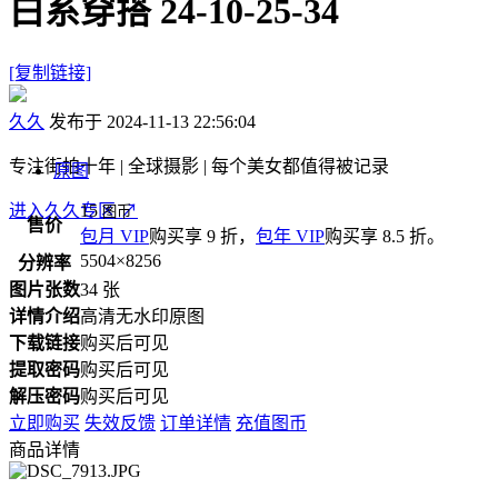
白系穿搭 24-10-25-34
[复制链接]
久久
发布于 2024-11-13 22:56:04
专注街拍十年 | 全球摄影 | 每个美女都值得被记录
原图
进入久久专区
15
↗
图币
售价
包月 VIP
购买享 9 折，
包年 VIP
购买享 8.5 折。
5504×8256
分辨率
图片张数
34 张
详情介绍
高清无水印原图
下载链接
购买后可见
提取密码
购买后可见
解压密码
购买后可见
立即购买
失效反馈
订单详情
充值图币
商品详情