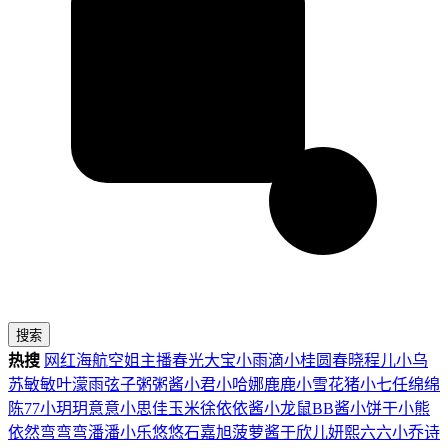
搜索
热搜
网红
海航
空姐
主播
春光
大宝
小雨滴
小桂圆
春晓
程儿
小乌
苏
敏敏
叶濛雨
弦子
粥粥酱
小君
小哈娜
鹿鹿
小雪花
猪小七
任绵绵
陈77
小玥玥
意意
小思佳
玉米徐
依依酱
小龙鼠
BB酱
小饼干
小熊
依然
弯弯弯
潘潘
小乐
悠悠
石嘉旭
菠萝酱
于欣儿
妍熙
六六
小乔
诗