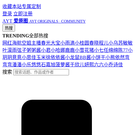
收藏本站
专属定制
登录
立即注册
AYT
爱原图
AYT ORIGINALS · COMMUNITY
热搜
TRENDING
全部热搜
网红
海航
空姐
主播
春光
大宝
小雨滴
小桂圆
春晓
程儿
小乌苏
敏敏
叶濛雨
弦子
粥粥酱
小君
小哈娜
鹿鹿
小雪花
猪小七
任绵绵
陈77
小
玥玥
意意
小思佳
玉米徐
依依酱
小龙鼠
BB酱
小饼干
小熊
依然
弯
弯弯
潘潘
小乐
悠悠
石嘉旭
菠萝酱
于欣儿
妍熙
六六
小乔
诗佳
搜索