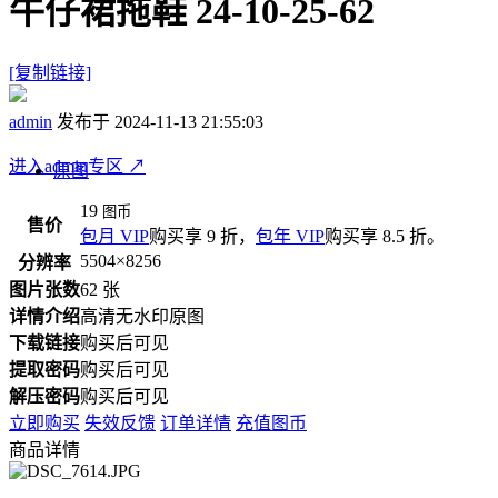
牛仔裙拖鞋 24-10-25-62
[复制链接]
admin
发布于 2024-11-13 21:55:03
进入admin专区
↗
原图
19
图币
售价
包月 VIP
购买享 9 折，
包年 VIP
购买享 8.5 折。
5504×8256
分辨率
图片张数
62 张
详情介绍
高清无水印原图
下载链接
购买后可见
提取密码
购买后可见
解压密码
购买后可见
立即购买
失效反馈
订单详情
充值图币
商品详情