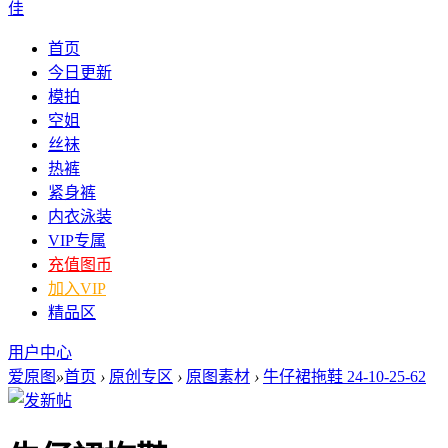
佳
首页
今日更新
模拍
空姐
丝袜
热裤
紧身裤
内衣泳装
VIP专属
充值图币
加入VIP
精品区
用户中心
爱原图
»
首页
›
原创专区
›
原图素材
›
牛仔裙拖鞋 24-10-25-62