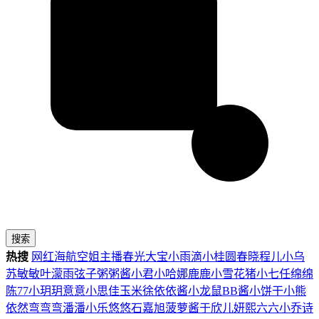
搜索
热搜
网红
海航
空姐
主播
春光
大宝
小雨滴
小桂圆
春晓
程儿
小乌
苏
敏敏
叶濛雨
弦子
粥粥酱
小君
小哈娜
鹿鹿
小雪花
猪小七
任绵绵
陈77
小玥玥
意意
小思佳
玉米徐
依依酱
小龙鼠
BB酱
小饼干
小熊
依然
弯弯弯
潘潘
小乐
悠悠
石嘉旭
菠萝酱
于欣儿
妍熙
六六
小乔
诗