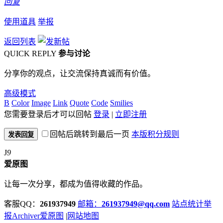
回复
使用道具
举报
返回列表
QUICK REPLY
参与讨论
分享你的观点，让交流保持真诚而有价值。
高级模式
B
Color
Image
Link
Quote
Code
Smilies
您需要登录后才可以回帖
登录
|
立即注册
回帖后跳转到最后一页
本版积分规则
发表回复
J
9
爱原图
让每一次分享，都成为值得收藏的作品。
客服QQ：
261937949
邮箱：
261937949@qq.com
站点统计
举
报
Archiver
爱原图
|
网站地图