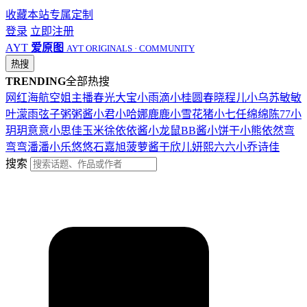
收藏本站
专属定制
登录
立即注册
AYT
爱原图
AYT ORIGINALS · COMMUNITY
热搜
TRENDING
全部热搜
网红
海航
空姐
主播
春光
大宝
小雨滴
小桂圆
春晓
程儿
小乌苏
敏敏
叶濛雨
弦子
粥粥酱
小君
小哈娜
鹿鹿
小雪花
猪小七
任绵绵
陈77
小
玥玥
意意
小思佳
玉米徐
依依酱
小龙鼠
BB酱
小饼干
小熊
依然
弯
弯弯
潘潘
小乐
悠悠
石嘉旭
菠萝酱
于欣儿
妍熙
六六
小乔
诗佳
搜索