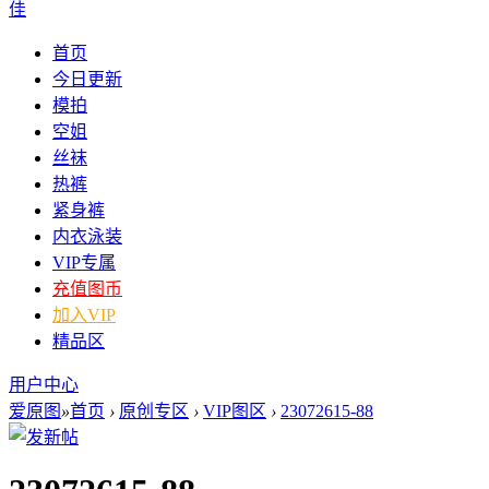
佳
首页
今日更新
模拍
空姐
丝袜
热裤
紧身裤
内衣泳装
VIP专属
充值图币
加入VIP
精品区
用户中心
爱原图
»
首页
›
原创专区
›
VIP图区
›
23072615-88