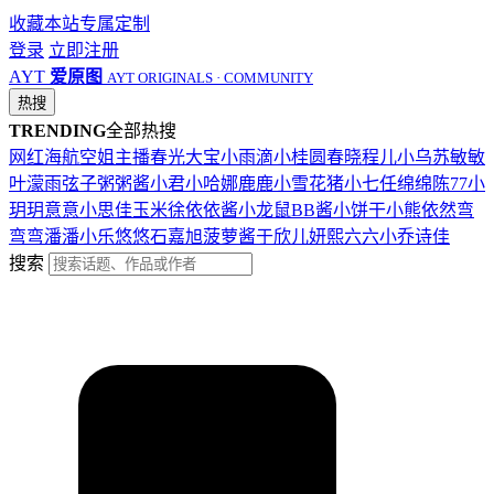
收藏本站
专属定制
登录
立即注册
AYT
爱原图
AYT ORIGINALS · COMMUNITY
热搜
TRENDING
全部热搜
网红
海航
空姐
主播
春光
大宝
小雨滴
小桂圆
春晓
程儿
小乌苏
敏敏
叶濛雨
弦子
粥粥酱
小君
小哈娜
鹿鹿
小雪花
猪小七
任绵绵
陈77
小
玥玥
意意
小思佳
玉米徐
依依酱
小龙鼠
BB酱
小饼干
小熊
依然
弯
弯弯
潘潘
小乐
悠悠
石嘉旭
菠萝酱
于欣儿
妍熙
六六
小乔
诗佳
搜索