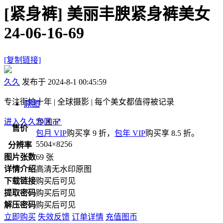
[紧身裤]
美丽丰腴紧身裤美女
24-06-16-69
[复制链接]
久久
发布于 2024-8-1 00:45:59
专注街拍十年 | 全球摄影 | 每个美女都值得被记录
原图
进入久久专区
29
↗
图币
售价
包月 VIP
购买享 9 折，
包年 VIP
购买享 8.5 折。
5504×8256
分辨率
图片张数
69 张
详情介绍
高清无水印原图
下载链接
购买后可见
提取密码
购买后可见
解压密码
购买后可见
立即购买
失效反馈
订单详情
充值图币