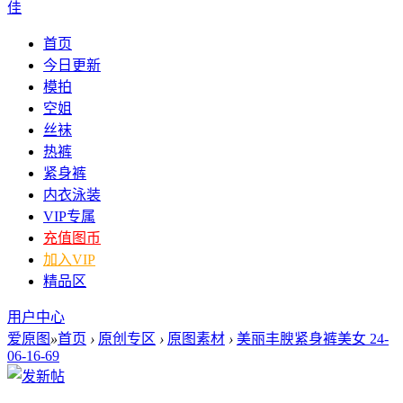
佳
首页
今日更新
模拍
空姐
丝袜
热裤
紧身裤
内衣泳装
VIP专属
充值图币
加入VIP
精品区
用户中心
爱原图
»
首页
›
原创专区
›
原图素材
›
美丽丰腴紧身裤美女 24-
06-16-69