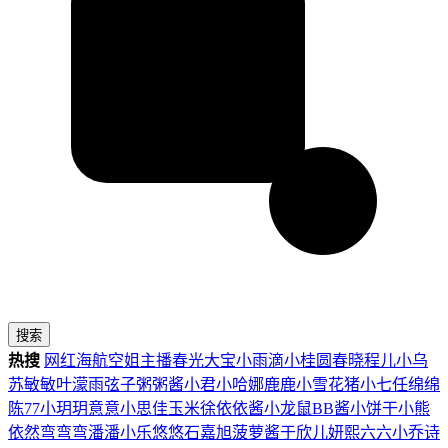
搜索
热搜
网红
海航
空姐
主播
春光
大宝
小雨滴
小桂圆
春晓
程儿
小乌
苏
敏敏
叶濛雨
弦子
粥粥酱
小君
小哈娜
鹿鹿
小雪花
猪小七
任绵绵
陈77
小玥玥
意意
小思佳
玉米徐
依依酱
小龙鼠
BB酱
小饼干
小熊
依然
弯弯弯
潘潘
小乐
悠悠
石嘉旭
菠萝酱
于欣儿
妍熙
六六
小乔
诗