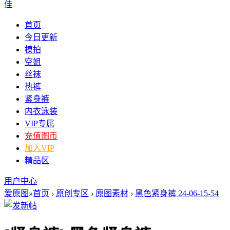
佳
首页
今日更新
模拍
空姐
丝袜
热裤
紧身裤
内衣泳装
VIP专属
充值图币
加入VIP
精品区
用户中心
爱原图
»
首页
›
原创专区
›
原图素材
›
黑色紧身裤 24-06-15-54