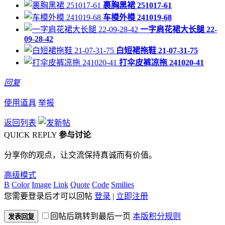
裹胸黑裙 251017-61
车模外模 241019-68
一字肩花裙大长腿 22-
09-28-42
白短裙拖鞋 21-07-31-75
打伞皮裤凉拖 241020-41
回复
使用道具
举报
返回列表
QUICK REPLY
参与讨论
分享你的观点，让交流保持真诚而有价值。
高级模式
B
Color
Image
Link
Quote
Code
Smilies
您需要登录后才可以回帖
登录
|
立即注册
回帖后跳转到最后一页
本版积分规则
发表回复