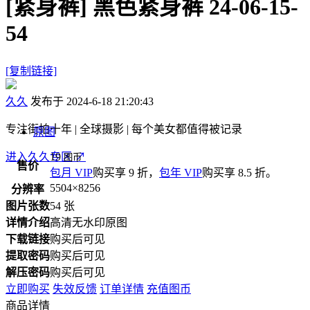
[紧身裤]
黑色紧身裤 24-06-15-
54
[复制链接]
久久
发布于 2024-6-18 21:20:43
专注街拍十年 | 全球摄影 | 每个美女都值得被记录
原图
进入久久专区
19
↗
图币
售价
包月 VIP
购买享 9 折，
包年 VIP
购买享 8.5 折。
5504×8256
分辨率
图片张数
54 张
详情介绍
高清无水印原图
下载链接
购买后可见
提取密码
购买后可见
解压密码
购买后可见
立即购买
失效反馈
订单详情
充值图币
商品详情