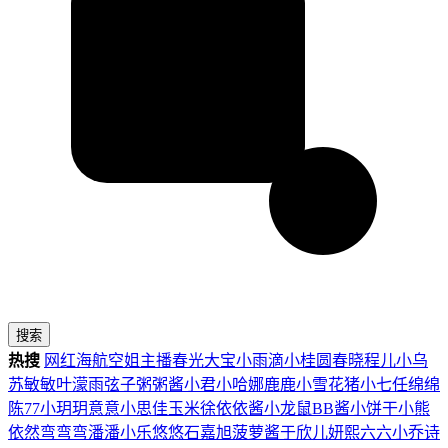
搜索
热搜
网红
海航
空姐
主播
春光
大宝
小雨滴
小桂圆
春晓
程儿
小乌
苏
敏敏
叶濛雨
弦子
粥粥酱
小君
小哈娜
鹿鹿
小雪花
猪小七
任绵绵
陈77
小玥玥
意意
小思佳
玉米徐
依依酱
小龙鼠
BB酱
小饼干
小熊
依然
弯弯弯
潘潘
小乐
悠悠
石嘉旭
菠萝酱
于欣儿
妍熙
六六
小乔
诗