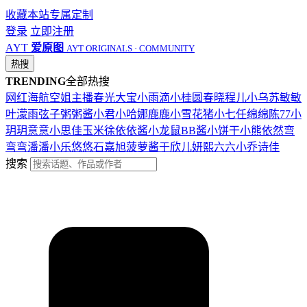
收藏本站
专属定制
登录
立即注册
AYT
爱原图
AYT ORIGINALS · COMMUNITY
热搜
TRENDING
全部热搜
网红
海航
空姐
主播
春光
大宝
小雨滴
小桂圆
春晓
程儿
小乌苏
敏敏
叶濛雨
弦子
粥粥酱
小君
小哈娜
鹿鹿
小雪花
猪小七
任绵绵
陈77
小
玥玥
意意
小思佳
玉米徐
依依酱
小龙鼠
BB酱
小饼干
小熊
依然
弯
弯弯
潘潘
小乐
悠悠
石嘉旭
菠萝酱
于欣儿
妍熙
六六
小乔
诗佳
搜索