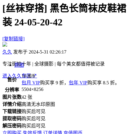
[丝袜穿搭]
黑色长筒袜皮鞋裙
装 24-05-20-42
[复制链接]
久久
发布于 2024-5-31 02:26:17
专注街拍十年 | 全球摄影 | 每个美女都值得被记录
原图
进入久久专区
16
↗
图币
售价
包月 VIP
购买享 9 折，
包年 VIP
购买享 8.5 折。
5504×8256
分辨率
图片张数
42 张
详情介绍
高清无水印原图
下载链接
购买后可见
提取密码
购买后可见
解压密码
购买后可见
立即购买
失效反馈
订单详情
充值图币