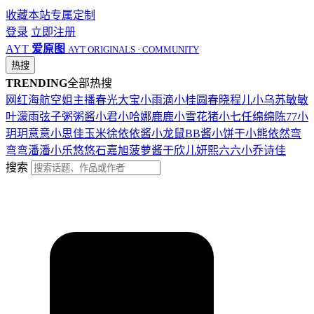
收藏本站
专属定制
登录
立即注册
AYT
爱原图
AYT ORIGINALS · COMMUNITY
热搜
TRENDING
全部热搜
网红
海航
空姐
主播
春光
大宝
小雨滴
小桂圆
春晓
程儿
小乌苏
敏敏
叶濛雨
弦子
粥粥酱
小君
小哈娜
鹿鹿
小雪花
猪小七
任绵绵
陈77
小
玥玥
意意
小思佳
玉米徐
依依酱
小龙鼠
BB酱
小饼干
小熊
依然
弯
弯弯
潘潘
小乐
悠悠
石嘉旭
菠萝酱
于欣儿
妍熙
六六
小乔
诗佳
搜索