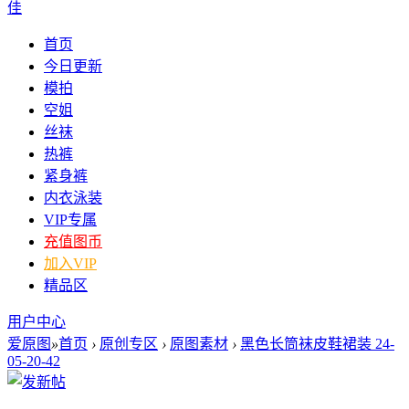
佳
首页
今日更新
模拍
空姐
丝袜
热裤
紧身裤
内衣泳装
VIP专属
充值图币
加入VIP
精品区
用户中心
爱原图
»
首页
›
原创专区
›
原图素材
›
黑色长筒袜皮鞋裙装 24-
05-20-42