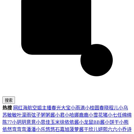
搜索
热搜
网红
海航
空姐
主播
春光
大宝
小雨滴
小桂圆
春晓
程儿
小乌
苏
敏敏
叶濛雨
弦子
粥粥酱
小君
小哈娜
鹿鹿
小雪花
猪小七
任绵绵
陈77
小玥玥
意意
小思佳
玉米徐
依依酱
小龙鼠
BB酱
小饼干
小熊
依然
弯弯弯
潘潘
小乐
悠悠
石嘉旭
菠萝酱
于欣儿
妍熙
六六
小乔
诗