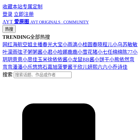
收藏本站
专属定制
登录
立即注册
AYT
爱原图
AYT ORIGINALS · COMMUNITY
热搜
TRENDING
全部热搜
网红
海航
空姐
主播
春光
大宝
小雨滴
小桂圆
春晓
程儿
小乌苏
敏敏
叶濛雨
弦子
粥粥酱
小君
小哈娜
鹿鹿
小雪花
猪小七
任绵绵
陈77
小
玥玥
意意
小思佳
玉米徐
依依酱
小龙鼠
BB酱
小饼干
小熊
依然
弯
弯弯
潘潘
小乐
悠悠
石嘉旭
菠萝酱
于欣儿
妍熙
六六
小乔
诗佳
搜索