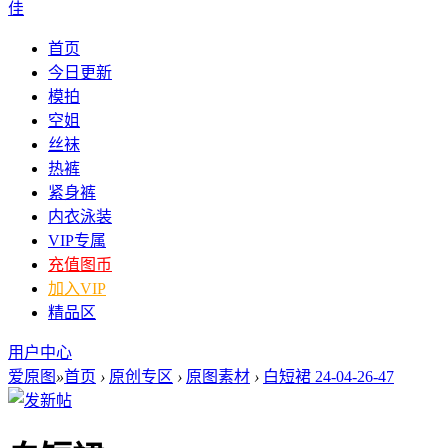
佳
首页
今日更新
模拍
空姐
丝袜
热裤
紧身裤
内衣泳装
VIP专属
充值图币
加入VIP
精品区
用户中心
爱原图
»
首页
›
原创专区
›
原图素材
›
白短裙 24-04-26-47