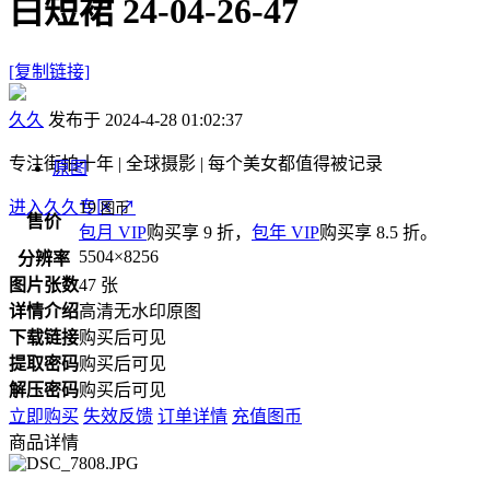
白短裙 24-04-26-47
[复制链接]
久久
发布于 2024-4-28 01:02:37
专注街拍十年 | 全球摄影 | 每个美女都值得被记录
原图
进入久久专区
19
↗
图币
售价
包月 VIP
购买享 9 折，
包年 VIP
购买享 8.5 折。
5504×8256
分辨率
图片张数
47 张
详情介绍
高清无水印原图
下载链接
购买后可见
提取密码
购买后可见
解压密码
购买后可见
立即购买
失效反馈
订单详情
充值图币
商品详情