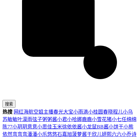
搜索
热搜
网红
海航
空姐
主播
春光
大宝
小雨滴
小桂圆
春晓
程儿
小乌
苏
敏敏
叶濛雨
弦子
粥粥酱
小君
小哈娜
鹿鹿
小雪花
猪小七
任绵绵
陈77
小玥玥
意意
小思佳
玉米徐
依依酱
小龙鼠
BB酱
小饼干
小熊
依然
弯弯弯
潘潘
小乐
悠悠
石嘉旭
菠萝酱
于欣儿
妍熙
六六
小乔
诗