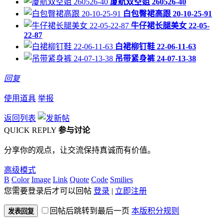
厦航双空姐 260526-40
白包臀裙高跟 20-10-25-91
牛仔裙长腿美女 22-05-
22-87
白裙柳钉鞋 22-06-11-63
吊带紧身裤 24-07-13-38
回复
使用道具
举报
返回列表
QUICK REPLY
参与讨论
分享你的观点，让交流保持真诚而有价值。
高级模式
B
Color
Image
Link
Quote
Code
Smilies
您需要登录后才可以回帖
登录
|
立即注册
回帖后跳转到最后一页
本版积分规则
发表回复