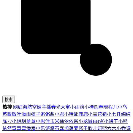
搜索
热搜
网红
海航
空姐
主播
春光
大宝
小雨滴
小桂圆
春晓
程儿
小乌
苏
敏敏
叶濛雨
弦子
粥粥酱
小君
小哈娜
鹿鹿
小雪花
猪小七
任绵绵
陈77
小玥玥
意意
小思佳
玉米徐
依依酱
小龙鼠
BB酱
小饼干
小熊
依然
弯弯弯
潘潘
小乐
悠悠
石嘉旭
菠萝酱
于欣儿
妍熙
六六
小乔
诗