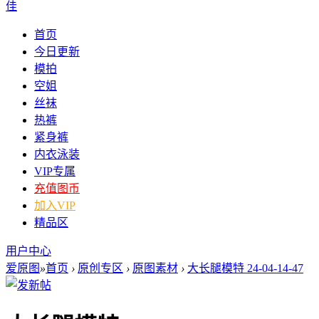
佳
首页
今日更新
模拍
空姐
丝袜
热裤
紧身裤
内衣泳装
VIP专属
充值图币
加入VIP
精品区
用户中心
爱原图
»
首页
›
原创专区
›
原图素材
›
大长腿模特 24-04-14-47