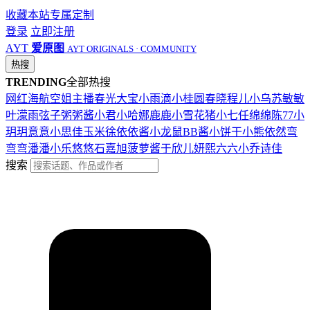
收藏本站
专属定制
登录
立即注册
AYT
爱原图
AYT ORIGINALS · COMMUNITY
热搜
TRENDING
全部热搜
网红
海航
空姐
主播
春光
大宝
小雨滴
小桂圆
春晓
程儿
小乌苏
敏敏
叶濛雨
弦子
粥粥酱
小君
小哈娜
鹿鹿
小雪花
猪小七
任绵绵
陈77
小
玥玥
意意
小思佳
玉米徐
依依酱
小龙鼠
BB酱
小饼干
小熊
依然
弯
弯弯
潘潘
小乐
悠悠
石嘉旭
菠萝酱
于欣儿
妍熙
六六
小乔
诗佳
搜索