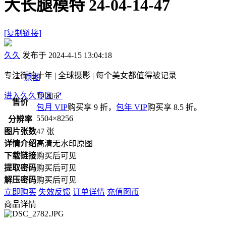
大长腿模特 24-04-14-47
[复制链接]
久久
发布于 2024-4-15 13:04:18
专注街拍十年 | 全球摄影 | 每个美女都值得被记录
原图
进入久久专区
19
↗
图币
售价
包月 VIP
购买享 9 折，
包年 VIP
购买享 8.5 折。
5504×8256
分辨率
图片张数
47 张
详情介绍
高清无水印原图
下载链接
购买后可见
提取密码
购买后可见
解压密码
购买后可见
立即购买
失效反馈
订单详情
充值图币
商品详情