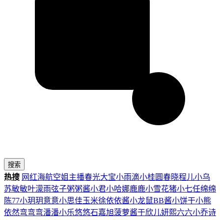
搜索
热搜
网红
海航
空姐
主播
春光
大宝
小雨滴
小桂圆
春晓
程儿
小乌
苏
敏敏
叶濛雨
弦子
粥粥酱
小君
小哈娜
鹿鹿
小雪花
猪小七
任绵绵
陈77
小玥玥
意意
小思佳
玉米徐
依依酱
小龙鼠
BB酱
小饼干
小熊
依然
弯弯弯
潘潘
小乐
悠悠
石嘉旭
菠萝酱
于欣儿
妍熙
六六
小乔
诗