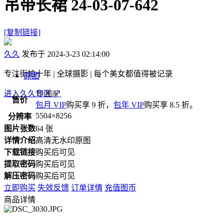
吊带长裙 24-03-07-642
[复制链接]
久久
发布于 2024-3-23 02:14:00
专注街拍十年 | 全球摄影 | 每个美女都值得被记录
原图
进入久久专区
19
↗
图币
售价
包月 VIP
购买享 9 折，
包年 VIP
购买享 8.5 折。
5504×8256
分辨率
图片张数
64 张
详情介绍
高清无水印原图
下载链接
购买后可见
提取密码
购买后可见
解压密码
购买后可见
立即购买
失效反馈
订单详情
充值图币
商品详情