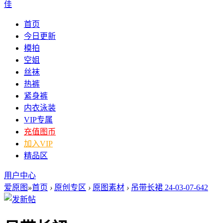
佳
首页
今日更新
模拍
空姐
丝袜
热裤
紧身裤
内衣泳装
VIP专属
充值图币
加入VIP
精品区
用户中心
爱原图
»
首页
›
原创专区
›
原图素材
›
吊带长裙 24-03-07-642