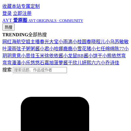
收藏本站
专属定制
登录
立即注册
AYT
爱原图
AYT ORIGINALS · COMMUNITY
热搜
TRENDING
全部热搜
网红
海航
空姐
主播
春光
大宝
小雨滴
小桂圆
春晓
程儿
小乌苏
敏敏
叶濛雨
弦子
粥粥酱
小君
小哈娜
鹿鹿
小雪花
猪小七
任绵绵
陈77
小
玥玥
意意
小思佳
玉米徐
依依酱
小龙鼠
BB酱
小饼干
小熊
依然
弯
弯弯
潘潘
小乐
悠悠
石嘉旭
菠萝酱
于欣儿
妍熙
六六
小乔
诗佳
搜索