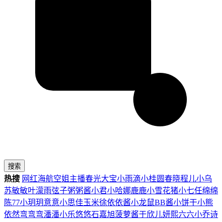
搜索
热搜
网红
海航
空姐
主播
春光
大宝
小雨滴
小桂圆
春晓
程儿
小乌
苏
敏敏
叶濛雨
弦子
粥粥酱
小君
小哈娜
鹿鹿
小雪花
猪小七
任绵绵
陈77
小玥玥
意意
小思佳
玉米徐
依依酱
小龙鼠
BB酱
小饼干
小熊
依然
弯弯弯
潘潘
小乐
悠悠
石嘉旭
菠萝酱
于欣儿
妍熙
六六
小乔
诗