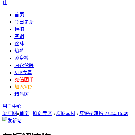
佳
首页
今日更新
模拍
空姐
丝袜
热裤
紧身裤
内衣泳装
VIP专属
充值图币
加入VIP
精品区
用户中心
爱原图
»
首页
›
原创专区
›
原图素材
›
灰短裙凉拖 23-04-16-49