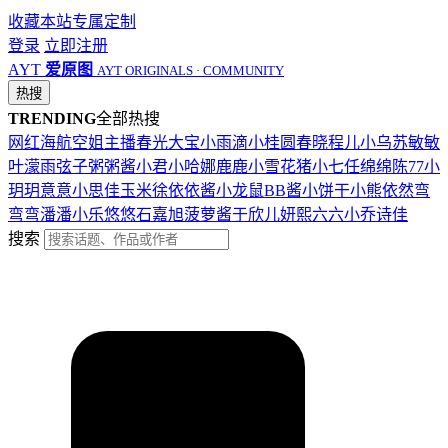
收藏本站
专属定制
登录
立即注册
AYT
爱原图
AYT ORIGINALS · COMMUNITY
热搜
TRENDING
全部热搜
网红
海航
空姐
主播
春光
大宝
小雨滴
小桂圆
春晓
程儿
小乌苏
敏敏
叶濛雨
弦子
粥粥酱
小君
小哈娜
鹿鹿
小雪花
猪小七
任绵绵
陈77
小
玥玥
意意
小思佳
玉米徐
依依酱
小龙鼠
BB酱
小饼干
小熊
依然
弯
弯弯
潘潘
小乐
悠悠
石嘉旭
菠萝酱
于欣儿
妍熙
六六
小乔
诗佳
搜索