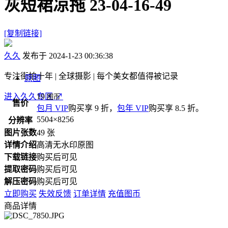
灰短裙凉拖 23-04-16-49
[复制链接]
久久
发布于 2024-1-23 00:36:38
专注街拍十年 | 全球摄影 | 每个美女都值得被记录
原图
进入久久专区
19
↗
图币
售价
包月 VIP
购买享 9 折，
包年 VIP
购买享 8.5 折。
5504×8256
分辨率
图片张数
49 张
详情介绍
高清无水印原图
下载链接
购买后可见
提取密码
购买后可见
解压密码
购买后可见
立即购买
失效反馈
订单详情
充值图币
商品详情