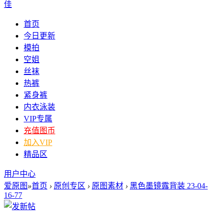
佳
首页
今日更新
模拍
空姐
丝袜
热裤
紧身裤
内衣泳装
VIP专属
充值图币
加入VIP
精品区
用户中心
爱原图
»
首页
›
原创专区
›
原图素材
›
黑色墨镜露背装 23-04-
16-77