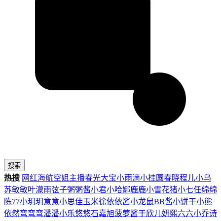
搜索
热搜
网红
海航
空姐
主播
春光
大宝
小雨滴
小桂圆
春晓
程儿
小乌
苏
敏敏
叶濛雨
弦子
粥粥酱
小君
小哈娜
鹿鹿
小雪花
猪小七
任绵绵
陈77
小玥玥
意意
小思佳
玉米徐
依依酱
小龙鼠
BB酱
小饼干
小熊
依然
弯弯弯
潘潘
小乐
悠悠
石嘉旭
菠萝酱
于欣儿
妍熙
六六
小乔
诗