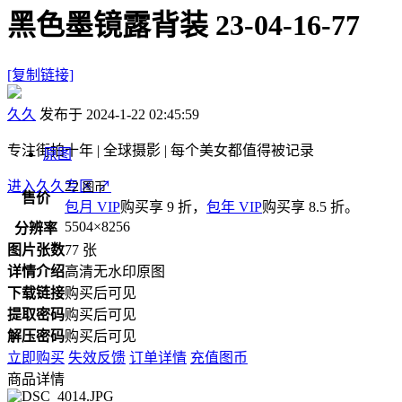
黑色墨镜露背装 23-04-16-77
[复制链接]
久久
发布于 2024-1-22 02:45:59
专注街拍十年 | 全球摄影 | 每个美女都值得被记录
原图
进入久久专区
22
↗
图币
售价
包月 VIP
购买享 9 折，
包年 VIP
购买享 8.5 折。
5504×8256
分辨率
图片张数
77 张
详情介绍
高清无水印原图
下载链接
购买后可见
提取密码
购买后可见
解压密码
购买后可见
立即购买
失效反馈
订单详情
充值图币
商品详情