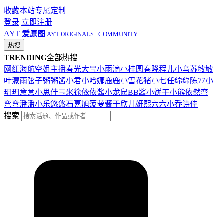
收藏本站
专属定制
登录
立即注册
AYT
爱原图
AYT ORIGINALS · COMMUNITY
热搜
TRENDING
全部热搜
网红
海航
空姐
主播
春光
大宝
小雨滴
小桂圆
春晓
程儿
小乌苏
敏敏
叶濛雨
弦子
粥粥酱
小君
小哈娜
鹿鹿
小雪花
猪小七
任绵绵
陈77
小
玥玥
意意
小思佳
玉米徐
依依酱
小龙鼠
BB酱
小饼干
小熊
依然
弯
弯弯
潘潘
小乐
悠悠
石嘉旭
菠萝酱
于欣儿
妍熙
六六
小乔
诗佳
搜索