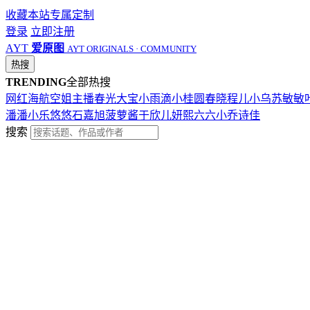
收藏本站
专属定制
登录
立即注册
AYT
爱原图
AYT ORIGINALS · COMMUNITY
热搜
TRENDING
全部热搜
网红
海航
空姐
主播
春光
大宝
小雨滴
小桂圆
春晓
程儿
小乌苏
敏敏
潘潘
小乐
悠悠
石嘉旭
菠萝酱
于欣儿
妍熙
六六
小乔
诗佳
搜索