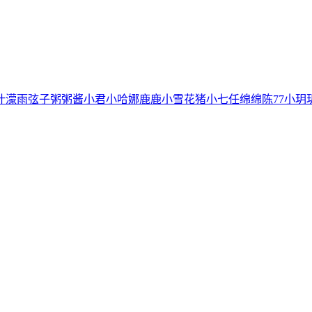
叶濛雨
弦子
粥粥酱
小君
小哈娜
鹿鹿
小雪花
猪小七
任绵绵
陈77
小玥