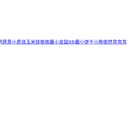
玥
意意
小思佳
玉米徐
依依酱
小龙鼠
BB酱
小饼干
小熊
依然
弯弯弯