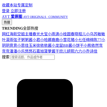
收藏本站
专属定制
登录
立即注册
AYT
爱原图
AYT ORIGINALS · COMMUNITY
热搜
TRENDING
全部热搜
网红
海航
空姐
主播
春光
大宝
小雨滴
小桂圆
春晓
程儿
小乌苏
敏敏
叶濛雨
弦子
粥粥酱
小君
小哈娜
鹿鹿
小雪花
猪小七
任绵绵
陈77
小
玥玥
意意
小思佳
玉米徐
依依酱
小龙鼠
BB酱
小饼干
小熊
依然
弯
弯弯
潘潘
小乐
悠悠
石嘉旭
菠萝酱
于欣儿
妍熙
六六
小乔
诗佳
搜索