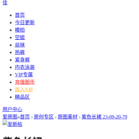
佳
首页
今日更新
模拍
空姐
丝袜
热裤
紧身裤
内衣泳装
VIP专属
充值图币
加入VIP
精品区
用户中心
爱原图
»
首页
›
原创专区
›
原图素材
›
紫色长裙 23-09-20-79