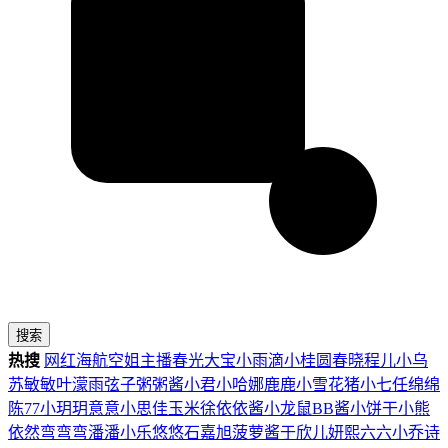
搜索
热搜
网红
海航
空姐
主播
春光
大宝
小雨滴
小桂圆
春晓
程儿
小乌
苏
敏敏
叶濛雨
弦子
粥粥酱
小君
小哈娜
鹿鹿
小雪花
猪小七
任绵绵
陈77
小玥玥
意意
小思佳
玉米徐
依依酱
小龙鼠
BB酱
小饼干
小熊
依然
弯弯弯
潘潘
小乐
悠悠
石嘉旭
菠萝酱
于欣儿
妍熙
六六
小乔
诗