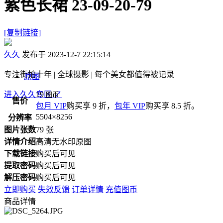
紫色长裙 23-09-20-79
[复制链接]
久久
发布于 2023-12-7 22:15:14
专注街拍十年 | 全球摄影 | 每个美女都值得被记录
原图
进入久久专区
19
↗
图币
售价
包月 VIP
购买享 9 折，
包年 VIP
购买享 8.5 折。
5504×8256
分辨率
图片张数
79 张
详情介绍
高清无水印原图
下载链接
购买后可见
提取密码
购买后可见
解压密码
购买后可见
立即购买
失效反馈
订单详情
充值图币
商品详情