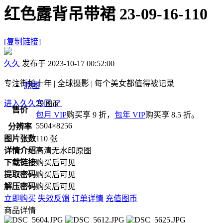
红色露背吊带裙 23-09-16-110
[复制链接]
久久
发布于 2023-10-17 00:52:00
专注街拍十年 | 全球摄影 | 每个美女都值得被记录
原图
进入久久专区
29
↗
图币
售价
包月 VIP
购买享 9 折，
包年 VIP
购买享 8.5 折。
5504×8256
分辨率
图片张数
110 张
详情介绍
高清无水印原图
下载链接
购买后可见
提取密码
购买后可见
解压密码
购买后可见
立即购买
失效反馈
订单详情
充值图币
商品详情