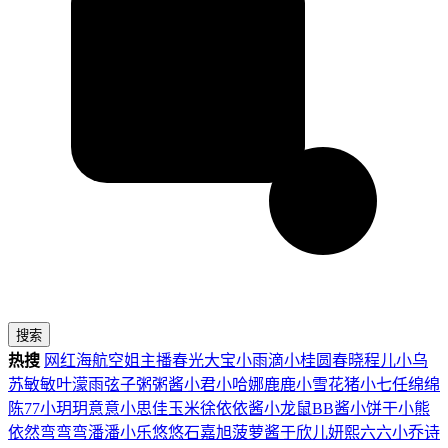
搜索
热搜
网红
海航
空姐
主播
春光
大宝
小雨滴
小桂圆
春晓
程儿
小乌
苏
敏敏
叶濛雨
弦子
粥粥酱
小君
小哈娜
鹿鹿
小雪花
猪小七
任绵绵
陈77
小玥玥
意意
小思佳
玉米徐
依依酱
小龙鼠
BB酱
小饼干
小熊
依然
弯弯弯
潘潘
小乐
悠悠
石嘉旭
菠萝酱
于欣儿
妍熙
六六
小乔
诗