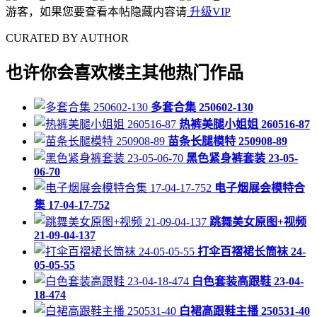
游客，如果您要查看本帖隐藏内容请
升级VIP
CURATED BY AUTHOR
也许你会喜欢楼主其他热门作品
多套合集 250602-130
热裤美腿小姐姐 260516-87
苗条长腿模特 250908-89
黑色紧身裤套装 23-05-
06-70
电子烟展会模特合
集 17-04-17-752
跳舞美女原图+视频
21-09-04-137
打伞百褶裙长筒袜 24-
05-05-55
白色套装高跟鞋 23-04-
18-474
白裙高跟鞋主播 250531-40