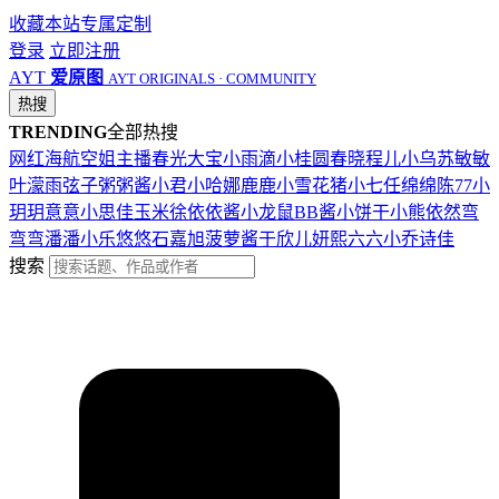
收藏本站
专属定制
登录
立即注册
AYT
爱原图
AYT ORIGINALS · COMMUNITY
热搜
TRENDING
全部热搜
网红
海航
空姐
主播
春光
大宝
小雨滴
小桂圆
春晓
程儿
小乌苏
敏敏
叶濛雨
弦子
粥粥酱
小君
小哈娜
鹿鹿
小雪花
猪小七
任绵绵
陈77
小
玥玥
意意
小思佳
玉米徐
依依酱
小龙鼠
BB酱
小饼干
小熊
依然
弯
弯弯
潘潘
小乐
悠悠
石嘉旭
菠萝酱
于欣儿
妍熙
六六
小乔
诗佳
搜索