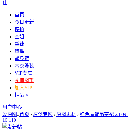
佳
首页
今日更新
模拍
空姐
丝袜
热裤
紧身裤
内衣泳装
VIP专属
充值图币
加入VIP
精品区
用户中心
爱原图
»
首页
›
原创专区
›
原图素材
›
红色露背吊带裙 23-09-
16-110