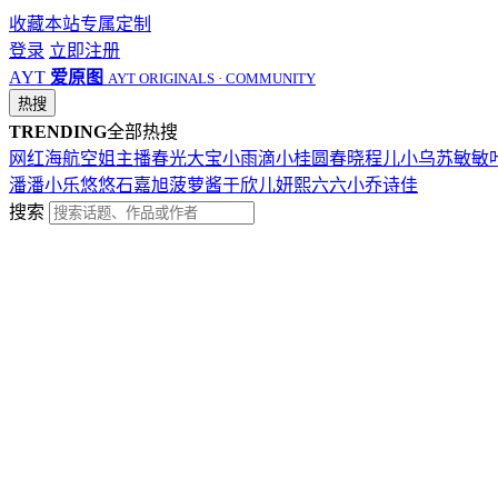
收藏本站
专属定制
登录
立即注册
AYT
爱原图
AYT ORIGINALS · COMMUNITY
热搜
TRENDING
全部热搜
网红
海航
空姐
主播
春光
大宝
小雨滴
小桂圆
春晓
程儿
小乌苏
敏敏
潘潘
小乐
悠悠
石嘉旭
菠萝酱
于欣儿
妍熙
六六
小乔
诗佳
搜索