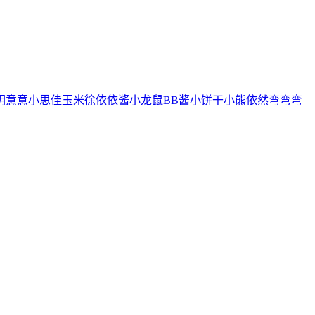
玥
意意
小思佳
玉米徐
依依酱
小龙鼠
BB酱
小饼干
小熊
依然
弯弯弯