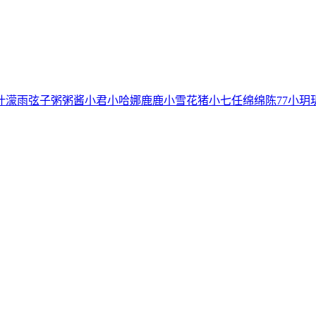
叶濛雨
弦子
粥粥酱
小君
小哈娜
鹿鹿
小雪花
猪小七
任绵绵
陈77
小玥