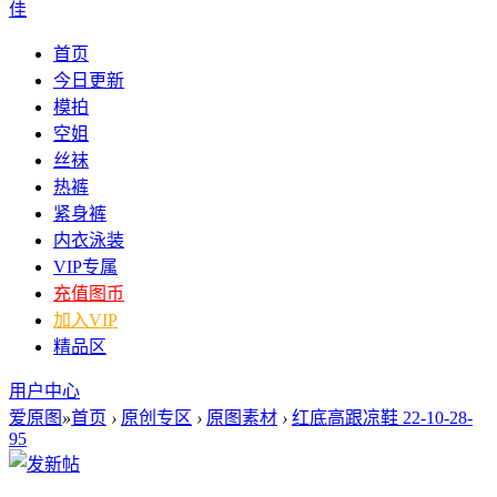
佳
首页
今日更新
模拍
空姐
丝袜
热裤
紧身裤
内衣泳装
VIP专属
充值图币
加入VIP
精品区
用户中心
爱原图
»
首页
›
原创专区
›
原图素材
›
红底高跟凉鞋 22-10-28-
95