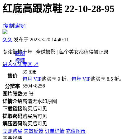
红底高跟凉鞋 22-10-28-95
[复制链接]
久久
发布于 2023-3-20 14:40:11
专注街拍十年 | 全球摄影 | 每个美女都值得被记录
原图
视频
进入久久专区
↗
39
图币
售价
包月 VIP
购买享 9 折，
包年 VIP
购买享 8.5 折。
5504×8256
分辨率
图片张数
95 张
详情介绍
高清无水印原图
下载链接
购买后可见
提取密码
购买后可见
解压密码
购买后可见
立即购买
失效反馈
订单详情
充值图币
商品详情