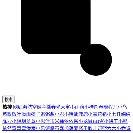
搜索
热搜
网红
海航
空姐
主播
春光
大宝
小雨滴
小桂圆
春晓
程儿
小乌
苏
敏敏
叶濛雨
弦子
粥粥酱
小君
小哈娜
鹿鹿
小雪花
猪小七
任绵绵
陈77
小玥玥
意意
小思佳
玉米徐
依依酱
小龙鼠
BB酱
小饼干
小熊
依然
弯弯弯
潘潘
小乐
悠悠
石嘉旭
菠萝酱
于欣儿
妍熙
六六
小乔
诗