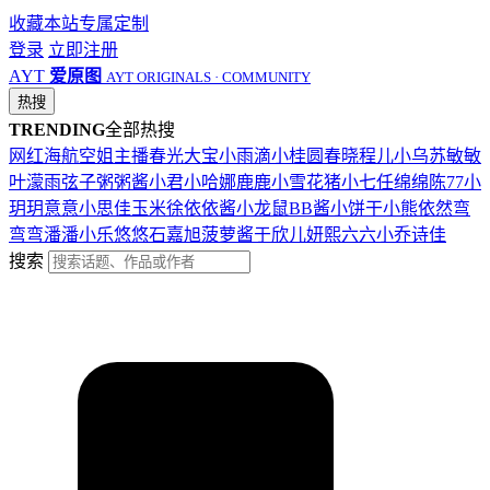
收藏本站
专属定制
登录
立即注册
AYT
爱原图
AYT ORIGINALS · COMMUNITY
热搜
TRENDING
全部热搜
网红
海航
空姐
主播
春光
大宝
小雨滴
小桂圆
春晓
程儿
小乌苏
敏敏
叶濛雨
弦子
粥粥酱
小君
小哈娜
鹿鹿
小雪花
猪小七
任绵绵
陈77
小
玥玥
意意
小思佳
玉米徐
依依酱
小龙鼠
BB酱
小饼干
小熊
依然
弯
弯弯
潘潘
小乐
悠悠
石嘉旭
菠萝酱
于欣儿
妍熙
六六
小乔
诗佳
搜索