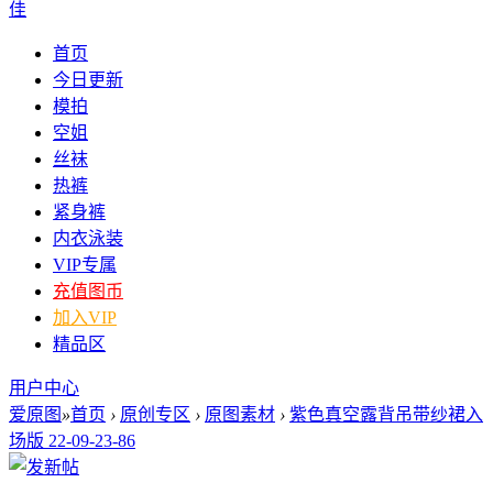
佳
首页
今日更新
模拍
空姐
丝袜
热裤
紧身裤
内衣泳装
VIP专属
充值图币
加入VIP
精品区
用户中心
爱原图
»
首页
›
原创专区
›
原图素材
›
紫色真空露背吊带纱裙入
场版 22-09-23-86