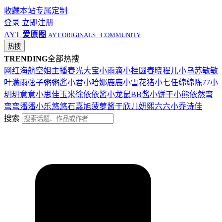
收藏本站
专属定制
登录
立即注册
AYT
爱原图
AYT ORIGINALS · COMMUNITY
热搜
TRENDING
全部热搜
网红
海航
空姐
主播
春光
大宝
小雨滴
小桂圆
春晓
程儿
小乌苏
敏敏
叶濛雨
弦子
粥粥酱
小君
小哈娜
鹿鹿
小雪花
猪小七
任绵绵
陈77
小
玥玥
意意
小思佳
玉米徐
依依酱
小龙鼠
BB酱
小饼干
小熊
依然
弯
弯弯
潘潘
小乐
悠悠
石嘉旭
菠萝酱
于欣儿
妍熙
六六
小乔
诗佳
搜索