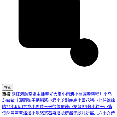
搜索
热搜
网红
海航
空姐
主播
春光
大宝
小雨滴
小桂圆
春晓
程儿
小乌
苏
敏敏
叶濛雨
弦子
粥粥酱
小君
小哈娜
鹿鹿
小雪花
猪小七
任绵绵
陈77
小玥玥
意意
小思佳
玉米徐
依依酱
小龙鼠
BB酱
小饼干
小熊
依然
弯弯弯
潘潘
小乐
悠悠
石嘉旭
菠萝酱
于欣儿
妍熙
六六
小乔
诗