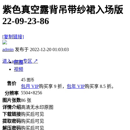
紫色真空露背吊带纱裙入场版
22-09-23-86
[复制链接]
admin
发布于 2022-12-20 01:03:03
进入admin专区
↗
原图
视频
45
图币
售价
包月 VIP
购买享 9 折，
包年 VIP
购买享 8.5 折。
5504×8256
分辨率
图片张数
86 张
详情介绍
高清无水印原图
下载链接
购买后可见
提取密码
购买后可见
解压密码
购买后可见