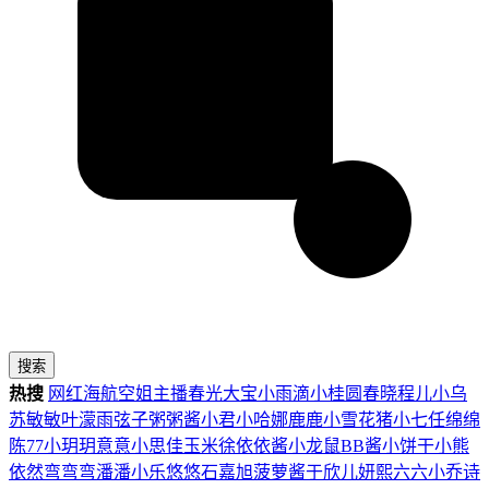
搜索
热搜
网红
海航
空姐
主播
春光
大宝
小雨滴
小桂圆
春晓
程儿
小乌
苏
敏敏
叶濛雨
弦子
粥粥酱
小君
小哈娜
鹿鹿
小雪花
猪小七
任绵绵
陈77
小玥玥
意意
小思佳
玉米徐
依依酱
小龙鼠
BB酱
小饼干
小熊
依然
弯弯弯
潘潘
小乐
悠悠
石嘉旭
菠萝酱
于欣儿
妍熙
六六
小乔
诗