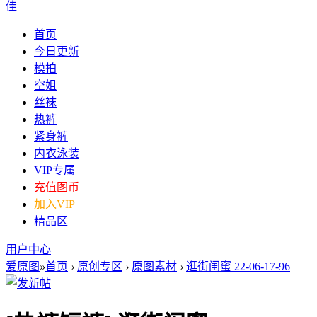
佳
首页
今日更新
模拍
空姐
丝袜
热裤
紧身裤
内衣泳装
VIP专属
充值图币
加入VIP
精品区
用户中心
爱原图
»
首页
›
原创专区
›
原图素材
›
逛街闺蜜 22-06-17-96