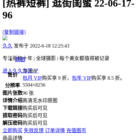
[热裤短裤]
逛街闺蜜 22-06-17-
96
[复制链接]
久久
发布于 2022-6-18 12:25:43
专注街拍十年 | 全球摄影 | 每个美女都值得被记录
原图
进入久久专区
28
↗
图币
售价
包月 VIP
购买享 9 折，
包年 VIP
购买享 8.5 折。
5504×8256
分辨率
图片张数
96 张
详情介绍
高清无水印原图
下载链接
购买后可见
提取密码
购买后可见
解压密码
购买后可见
立即购买
失效反馈
订单详情
充值图币
商品详情