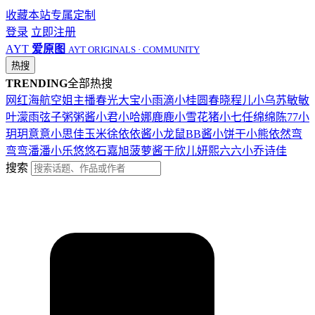
收藏本站
专属定制
登录
立即注册
AYT
爱原图
AYT ORIGINALS · COMMUNITY
热搜
TRENDING
全部热搜
网红
海航
空姐
主播
春光
大宝
小雨滴
小桂圆
春晓
程儿
小乌苏
敏敏
叶濛雨
弦子
粥粥酱
小君
小哈娜
鹿鹿
小雪花
猪小七
任绵绵
陈77
小
玥玥
意意
小思佳
玉米徐
依依酱
小龙鼠
BB酱
小饼干
小熊
依然
弯
弯弯
潘潘
小乐
悠悠
石嘉旭
菠萝酱
于欣儿
妍熙
六六
小乔
诗佳
搜索