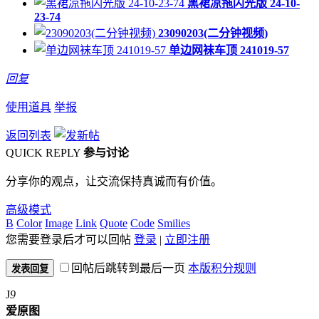
黑裙凉拖闪光版 24-10-
23-74
23090203(二分钟视频)
单边网袜车顶 241019-57
回复
使用道具
举报
返回列表
QUICK REPLY
参与讨论
分享你的观点，让交流保持真诚而有价值。
高级模式
B
Color
Image
Link
Quote
Code
Smilies
您需要登录后才可以回帖
登录
|
立即注册
回帖后跳转到最后一页
本版积分规则
发表回复
J
9
爱原图