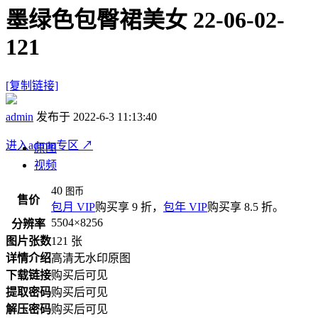
墨绿色包臀裙美女 22-06-02-
121
[复制链接]
admin
发布于 2022-6-3 11:13:40
进入admin专区
↗
原图
视频
40
图币
售价
包月 VIP
购买享 9 折，
包年 VIP
购买享 8.5 折。
5504×8256
分辨率
图片张数
121 张
详情介绍
高清无水印原图
下载链接
购买后可见
提取密码
购买后可见
解压密码
购买后可见