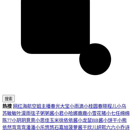
搜索
热搜
网红
海航
空姐
主播
春光
大宝
小雨滴
小桂圆
春晓
程儿
小乌
苏
敏敏
叶濛雨
弦子
粥粥酱
小君
小哈娜
鹿鹿
小雪花
猪小七
任绵绵
陈77
小玥玥
意意
小思佳
玉米徐
依依酱
小龙鼠
BB酱
小饼干
小熊
依然
弯弯弯
潘潘
小乐
悠悠
石嘉旭
菠萝酱
于欣儿
妍熙
六六
小乔
诗