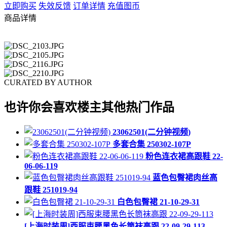
立即购买
失效反馈
订单详情
充值图币
商品详情
CURATED BY AUTHOR
也许你会喜欢楼主其他热门作品
23062501(二分钟视频)
多套合集 250302-107P
粉色连衣裙高跟鞋 22-
06-06-119
蓝色包臀裙肉丝高
跟鞋 251019-94
白色包臀裙 21-10-29-31
[上海时装周]西服束腰黑色长筒袜高跟 22-09-29-113