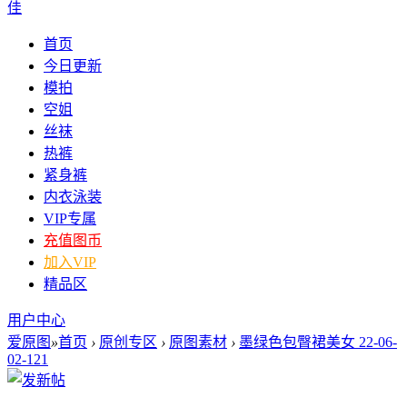
佳
首页
今日更新
模拍
空姐
丝袜
热裤
紧身裤
内衣泳装
VIP专属
充值图币
加入VIP
精品区
用户中心
爱原图
»
首页
›
原创专区
›
原图素材
›
墨绿色包臀裙美女 22-06-
02-121