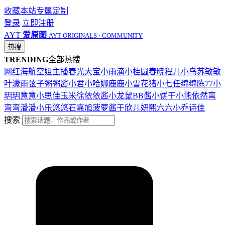
收藏本站
专属定制
登录
立即注册
AYT
爱原图
AYT ORIGINALS · COMMUNITY
热搜
TRENDING
全部热搜
网红
海航
空姐
主播
春光
大宝
小雨滴
小桂圆
春晓
程儿
小乌苏
敏敏
叶濛雨
弦子
粥粥酱
小君
小哈娜
鹿鹿
小雪花
猪小七
任绵绵
陈77
小
玥玥
意意
小思佳
玉米徐
依依酱
小龙鼠
BB酱
小饼干
小熊
依然
弯
弯弯
潘潘
小乐
悠悠
石嘉旭
菠萝酱
于欣儿
妍熙
六六
小乔
诗佳
搜索