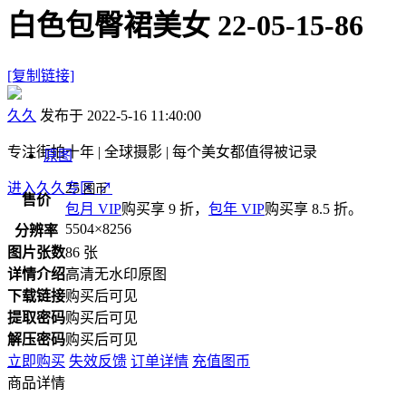
白色包臀裙美女 22-05-15-86
[复制链接]
久久
发布于 2022-5-16 11:40:00
专注街拍十年 | 全球摄影 | 每个美女都值得被记录
原图
进入久久专区
25
↗
图币
售价
包月 VIP
购买享 9 折，
包年 VIP
购买享 8.5 折。
5504×8256
分辨率
图片张数
86 张
详情介绍
高清无水印原图
下载链接
购买后可见
提取密码
购买后可见
解压密码
购买后可见
立即购买
失效反馈
订单详情
充值图币
商品详情