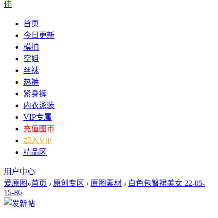
佳
首页
今日更新
模拍
空姐
丝袜
热裤
紧身裤
内衣泳装
VIP专属
充值图币
加入VIP
精品区
用户中心
爱原图
»
首页
›
原创专区
›
原图素材
›
白色包臀裙美女 22-05-
15-86