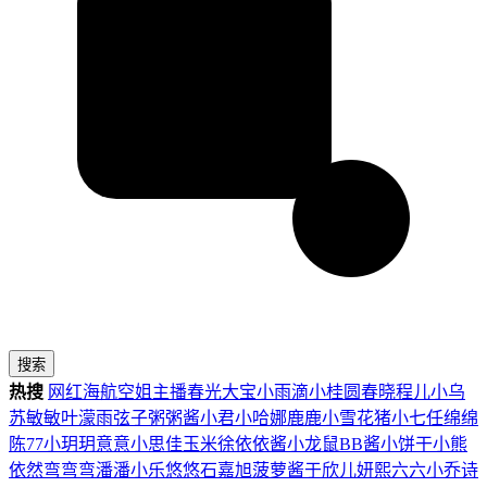
搜索
热搜
网红
海航
空姐
主播
春光
大宝
小雨滴
小桂圆
春晓
程儿
小乌
苏
敏敏
叶濛雨
弦子
粥粥酱
小君
小哈娜
鹿鹿
小雪花
猪小七
任绵绵
陈77
小玥玥
意意
小思佳
玉米徐
依依酱
小龙鼠
BB酱
小饼干
小熊
依然
弯弯弯
潘潘
小乐
悠悠
石嘉旭
菠萝酱
于欣儿
妍熙
六六
小乔
诗