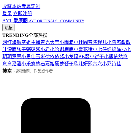
收藏本站
专属定制
登录
立即注册
AYT
爱原图
AYT ORIGINALS · COMMUNITY
热搜
TRENDING
全部热搜
网红
海航
空姐
主播
春光
大宝
小雨滴
小桂圆
春晓
程儿
小乌苏
敏敏
叶濛雨
弦子
粥粥酱
小君
小哈娜
鹿鹿
小雪花
猪小七
任绵绵
陈77
小
玥玥
意意
小思佳
玉米徐
依依酱
小龙鼠
BB酱
小饼干
小熊
依然
弯
弯弯
潘潘
小乐
悠悠
石嘉旭
菠萝酱
于欣儿
妍熙
六六
小乔
诗佳
搜索