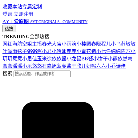
收藏本站
专属定制
登录
立即注册
AYT
爱原图
AYT ORIGINALS · COMMUNITY
热搜
TRENDING
全部热搜
网红
海航
空姐
主播
春光
大宝
小雨滴
小桂圆
春晓
程儿
小乌苏
敏敏
叶濛雨
弦子
粥粥酱
小君
小哈娜
鹿鹿
小雪花
猪小七
任绵绵
陈77
小
玥玥
意意
小思佳
玉米徐
依依酱
小龙鼠
BB酱
小饼干
小熊
依然
弯
弯弯
潘潘
小乐
悠悠
石嘉旭
菠萝酱
于欣儿
妍熙
六六
小乔
诗佳
搜索