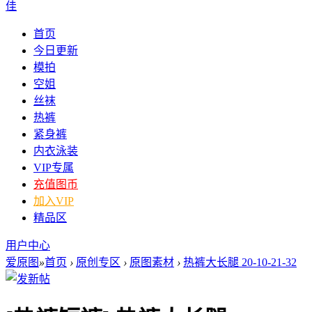
佳
首页
今日更新
模拍
空姐
丝袜
热裤
紧身裤
内衣泳装
VIP专属
充值图币
加入VIP
精品区
用户中心
爱原图
»
首页
›
原创专区
›
原图素材
›
热裤大长腿 20-10-21-32