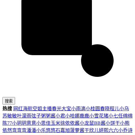
搜索
热搜
网红
海航
空姐
主播
春光
大宝
小雨滴
小桂圆
春晓
程儿
小乌
苏
敏敏
叶濛雨
弦子
粥粥酱
小君
小哈娜
鹿鹿
小雪花
猪小七
任绵绵
陈77
小玥玥
意意
小思佳
玉米徐
依依酱
小龙鼠
BB酱
小饼干
小熊
依然
弯弯弯
潘潘
小乐
悠悠
石嘉旭
菠萝酱
于欣儿
妍熙
六六
小乔
诗