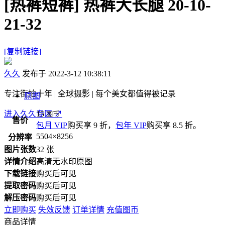
[热裤短裤]
热裤大长腿 20-10-
21-32
[复制链接]
久久
发布于 2022-3-12 10:38:11
专注街拍十年 | 全球摄影 | 每个美女都值得被记录
原图
进入久久专区
15
↗
图币
售价
包月 VIP
购买享 9 折，
包年 VIP
购买享 8.5 折。
5504×8256
分辨率
图片张数
32 张
详情介绍
高清无水印原图
下载链接
购买后可见
提取密码
购买后可见
解压密码
购买后可见
立即购买
失效反馈
订单详情
充值图币
商品详情