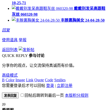
10-25-71
戴戴别发呆高跟鞋
灰丝 060320-98
丰腴裹胸美女 24-04-28-50
回复
使用道具
举报
返回列表
QUICK REPLY
参与讨论
分享你的观点，让交流保持真诚而有价值。
高级模式
B
Color
Image
Link
Quote
Code
Smilies
您需要登录后才可以回帖
登录
|
立即注册
回帖后跳转到最后一页
本版积分规则
发表回复
J
9