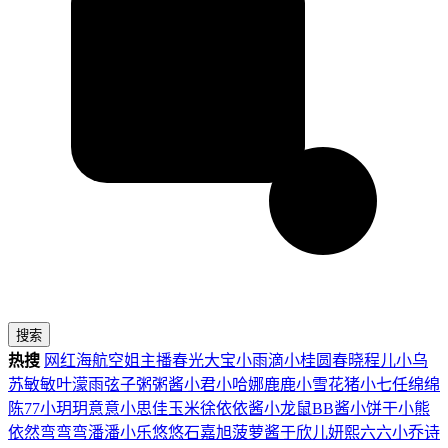
搜索
热搜
网红
海航
空姐
主播
春光
大宝
小雨滴
小桂圆
春晓
程儿
小乌
苏
敏敏
叶濛雨
弦子
粥粥酱
小君
小哈娜
鹿鹿
小雪花
猪小七
任绵绵
陈77
小玥玥
意意
小思佳
玉米徐
依依酱
小龙鼠
BB酱
小饼干
小熊
依然
弯弯弯
潘潘
小乐
悠悠
石嘉旭
菠萝酱
于欣儿
妍熙
六六
小乔
诗