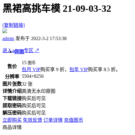
黑裙高挑车模 21-09-03-32
[复制链接]
admin
发布于 2022-3-2 17:53:38
进入admin专区
↗
原图
15
图币
售价
包月 VIP
购买享 9 折，
包年 VIP
购买享 8.5 折。
5504×8256
分辨率
图片张数
32 张
详情介绍
高清无水印原图
下载链接
购买后可见
提取密码
购买后可见
解压密码
购买后可见
立即购买
失效反馈
订单详情
充值图币
商品详情