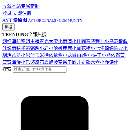
收藏本站
专属定制
登录
立即注册
AYT
爱原图
AYT ORIGINALS · COMMUNITY
热搜
TRENDING
全部热搜
网红
海航
空姐
主播
春光
大宝
小雨滴
小桂圆
春晓
程儿
小乌苏
敏敏
叶濛雨
弦子
粥粥酱
小君
小哈娜
鹿鹿
小雪花
猪小七
任绵绵
陈77
小
玥玥
意意
小思佳
玉米徐
依依酱
小龙鼠
BB酱
小饼干
小熊
依然
弯
弯弯
潘潘
小乐
悠悠
石嘉旭
菠萝酱
于欣儿
妍熙
六六
小乔
诗佳
搜索