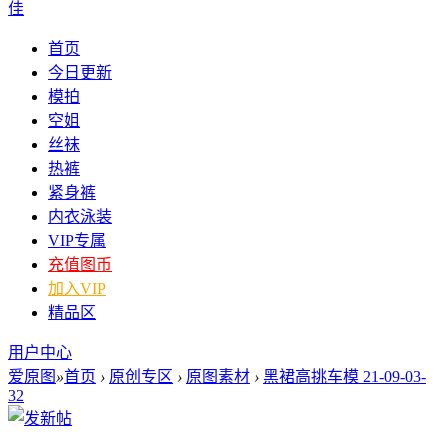
佳
首页
今日更新
模拍
空姐
丝袜
热裤
紧身裤
内衣泳装
VIP专属
充值图币
加入VIP
精品区
用户中心
爱原图
»
首页
›
原创专区
›
原图素材
›
黑裙高挑车模 21-09-03-
32