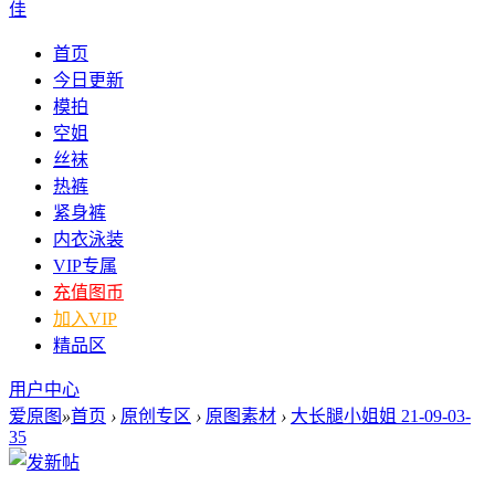
佳
首页
今日更新
模拍
空姐
丝袜
热裤
紧身裤
内衣泳装
VIP专属
充值图币
加入VIP
精品区
用户中心
爱原图
»
首页
›
原创专区
›
原图素材
›
大长腿小姐姐 21-09-03-
35