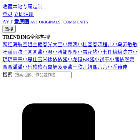
收藏本站
专属定制
登录
立即注册
AYT
爱原图
AYT ORIGINALS · COMMUNITY
热搜
TRENDING
全部热搜
网红
海航
空姐
主播
春光
大宝
小雨滴
小桂圆
春晓
程儿
小乌苏
敏敏
叶濛雨
弦子
粥粥酱
小君
小哈娜
鹿鹿
小雪花
猪小七
任绵绵
陈77
小
玥玥
意意
小思佳
玉米徐
依依酱
小龙鼠
BB酱
小饼干
小熊
依然
弯
弯弯
潘潘
小乐
悠悠
石嘉旭
菠萝酱
于欣儿
妍熙
六六
小乔
诗佳
搜索