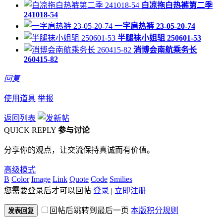
白凉拖白热裤第二季
241018-54
一字肩热裤 23-05-20-74
半腿袜小姐驵 250601-53
消博会南航乘务长
260415-82
回复
使用道具
举报
返回列表
QUICK REPLY
参与讨论
分享你的观点，让交流保持真诚而有价值。
高级模式
B
Color
Image
Link
Quote
Code
Smilies
您需要登录后才可以回帖
登录
|
立即注册
回帖后跳转到最后一页
本版积分规则
发表回复