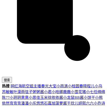
搜索
热搜
网红
海航
空姐
主播
春光
大宝
小雨滴
小桂圆
春晓
程儿
小乌
苏
敏敏
叶濛雨
弦子
粥粥酱
小君
小哈娜
鹿鹿
小雪花
猪小七
任绵绵
陈77
小玥玥
意意
小思佳
玉米徐
依依酱
小龙鼠
BB酱
小饼干
小熊
依然
弯弯弯
潘潘
小乐
悠悠
石嘉旭
菠萝酱
于欣儿
妍熙
六六
小乔
诗