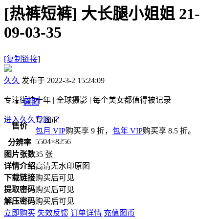
[热裤短裤]
大长腿小姐姐 21-
09-03-35
[复制链接]
久久
发布于 2022-3-2 15:24:09
专注街拍十年 | 全球摄影 | 每个美女都值得被记录
原图
进入久久专区
12
↗
图币
售价
包月 VIP
购买享 9 折，
包年 VIP
购买享 8.5 折。
5504×8256
分辨率
图片张数
35 张
详情介绍
高清无水印原图
下载链接
购买后可见
提取密码
购买后可见
解压密码
购买后可见
立即购买
失效反馈
订单详情
充值图币