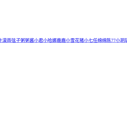
叶濛雨
弦子
粥粥酱
小君
小哈娜
鹿鹿
小雪花
猪小七
任绵绵
陈77
小玥