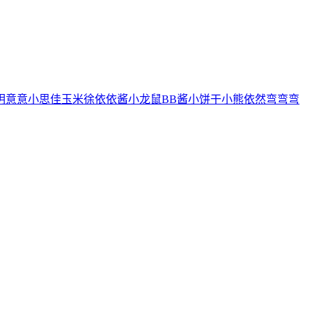
玥
意意
小思佳
玉米徐
依依酱
小龙鼠
BB酱
小饼干
小熊
依然
弯弯弯