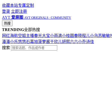
收藏本站
专属定制
登录
立即注册
AYT
爱原图
AYT ORIGINALS · COMMUNITY
热搜
TRENDING
全部热搜
网红
海航
空姐
主播
春光
大宝
小雨滴
小桂圆
春晓
程儿
小乌苏
敏敏
潘潘
小乐
悠悠
石嘉旭
菠萝酱
于欣儿
妍熙
六六
小乔
诗佳
搜索