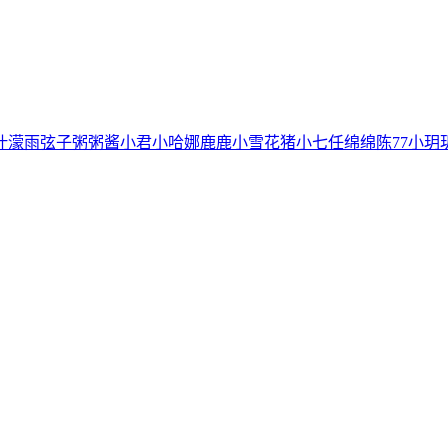
叶濛雨
弦子
粥粥酱
小君
小哈娜
鹿鹿
小雪花
猪小七
任绵绵
陈77
小玥