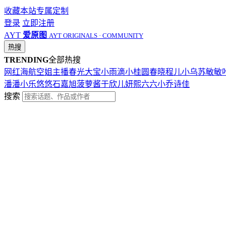
收藏本站
专属定制
登录
立即注册
AYT
爱原图
AYT ORIGINALS · COMMUNITY
热搜
TRENDING
全部热搜
网红
海航
空姐
主播
春光
大宝
小雨滴
小桂圆
春晓
程儿
小乌苏
敏敏
潘潘
小乐
悠悠
石嘉旭
菠萝酱
于欣儿
妍熙
六六
小乔
诗佳
搜索