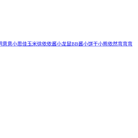
玥
意意
小思佳
玉米徐
依依酱
小龙鼠
BB酱
小饼干
小熊
依然
弯弯弯