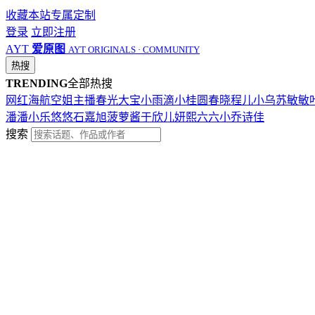
收藏本站
专属定制
登录
立即注册
AYT
爱原图
AYT ORIGINALS · COMMUNITY
热搜
TRENDING
全部热搜
网红
海航
空姐
主播
春光
大宝
小雨滴
小桂圆
春晓
程儿
小乌苏
敏敏
潘潘
小乐
悠悠
石嘉旭
菠萝酱
于欣儿
妍熙
六六
小乔
诗佳
搜索