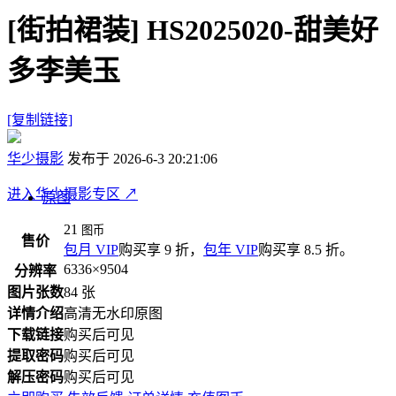
[街拍裙装]
HS2025020-甜美好
多李美玉
[复制链接]
华少摄影
发布于 2026-6-3 20:21:06
进入华少摄影专区
↗
原图
21
图币
售价
包月 VIP
购买享 9 折，
包年 VIP
购买享 8.5 折。
6336×9504
分辨率
图片张数
84 张
详情介绍
高清无水印原图
下载链接
购买后可见
提取密码
购买后可见
解压密码
购买后可见