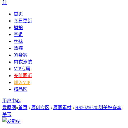
佳
首页
今日更新
模拍
空姐
丝袜
热裤
紧身裤
内衣泳装
VIP专属
充值图币
加入VIP
精品区
用户中心
爱原图
»
首页
›
原创专区
›
原图素材
›
HS2025020-甜美好多李
美玉