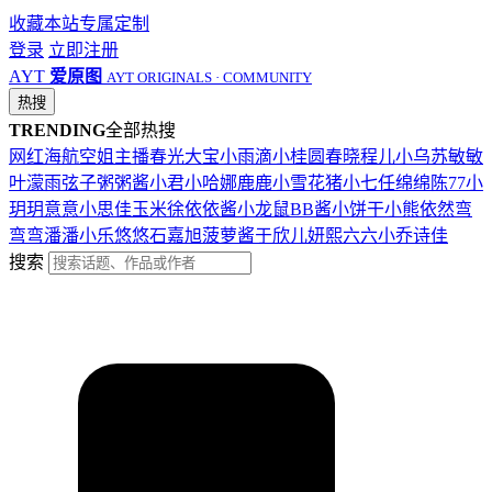
收藏本站
专属定制
登录
立即注册
AYT
爱原图
AYT ORIGINALS · COMMUNITY
热搜
TRENDING
全部热搜
网红
海航
空姐
主播
春光
大宝
小雨滴
小桂圆
春晓
程儿
小乌苏
敏敏
叶濛雨
弦子
粥粥酱
小君
小哈娜
鹿鹿
小雪花
猪小七
任绵绵
陈77
小
玥玥
意意
小思佳
玉米徐
依依酱
小龙鼠
BB酱
小饼干
小熊
依然
弯
弯弯
潘潘
小乐
悠悠
石嘉旭
菠萝酱
于欣儿
妍熙
六六
小乔
诗佳
搜索