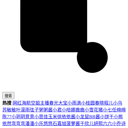
搜索
热搜
网红
海航
空姐
主播
春光
大宝
小雨滴
小桂圆
春晓
程儿
小乌
苏
敏敏
叶濛雨
弦子
粥粥酱
小君
小哈娜
鹿鹿
小雪花
猪小七
任绵绵
陈77
小玥玥
意意
小思佳
玉米徐
依依酱
小龙鼠
BB酱
小饼干
小熊
依然
弯弯弯
潘潘
小乐
悠悠
石嘉旭
菠萝酱
于欣儿
妍熙
六六
小乔
诗