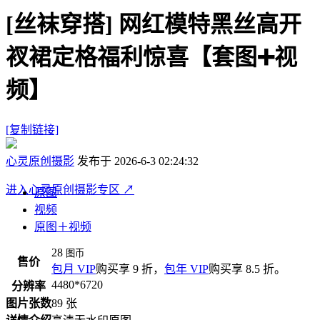
[丝袜穿搭]
网红模特黑丝高开
衩裙定格福利惊喜【套图➕视
频】
[复制链接]
心灵原创摄影
发布于 2026-6-3 02:24:32
进入心灵原创摄影专区
↗
原图
视频
原图＋视频
28
图币
售价
包月 VIP
购买享 9 折，
包年 VIP
购买享 8.5 折。
4480*6720
分辨率
图片张数
89 张