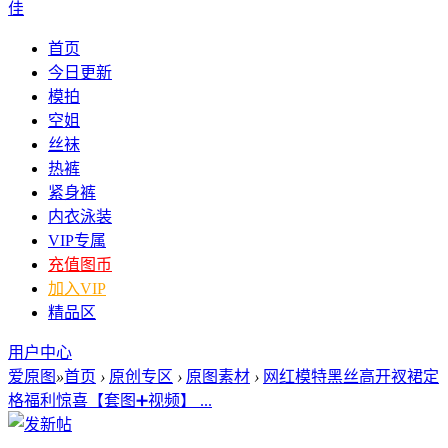
佳
首页
今日更新
模拍
空姐
丝袜
热裤
紧身裤
内衣泳装
VIP专属
充值图币
加入VIP
精品区
用户中心
爱原图
»
首页
›
原创专区
›
原图素材
›
网红模特黑丝高开衩裙定
格福利惊喜【套图➕视频】 ...