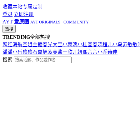
收藏本站
专属定制
登录
立即注册
AYT
爱原图
AYT ORIGINALS · COMMUNITY
热搜
TRENDING
全部热搜
网红
海航
空姐
主播
春光
大宝
小雨滴
小桂圆
春晓
程儿
小乌苏
敏敏
潘潘
小乐
悠悠
石嘉旭
菠萝酱
于欣儿
妍熙
六六
小乔
诗佳
搜索