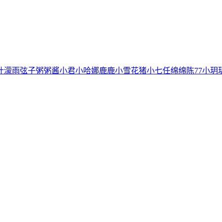
叶濛雨
弦子
粥粥酱
小君
小哈娜
鹿鹿
小雪花
猪小七
任绵绵
陈77
小玥