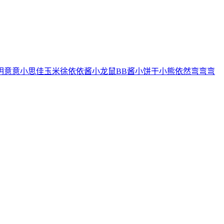
玥
意意
小思佳
玉米徐
依依酱
小龙鼠
BB酱
小饼干
小熊
依然
弯弯弯