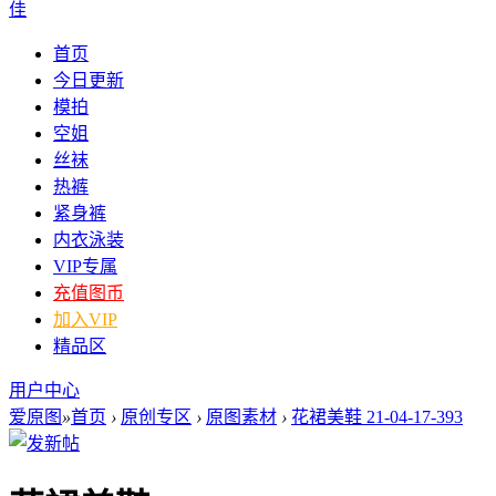
佳
首页
今日更新
模拍
空姐
丝袜
热裤
紧身裤
内衣泳装
VIP专属
充值图币
加入VIP
精品区
用户中心
爱原图
»
首页
›
原创专区
›
原图素材
›
花裙美鞋 21-04-17-393