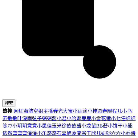
搜索
热搜
网红
海航
空姐
主播
春光
大宝
小雨滴
小桂圆
春晓
程儿
小乌
苏
敏敏
叶濛雨
弦子
粥粥酱
小君
小哈娜
鹿鹿
小雪花
猪小七
任绵绵
陈77
小玥玥
意意
小思佳
玉米徐
依依酱
小龙鼠
BB酱
小饼干
小熊
依然
弯弯弯
潘潘
小乐
悠悠
石嘉旭
菠萝酱
于欣儿
妍熙
六六
小乔
诗