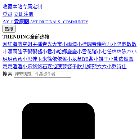
收藏本站
专属定制
登录
立即注册
AYT
爱原图
AYT ORIGINALS · COMMUNITY
热搜
TRENDING
全部热搜
网红
海航
空姐
主播
春光
大宝
小雨滴
小桂圆
春晓
程儿
小乌苏
敏敏
叶濛雨
弦子
粥粥酱
小君
小哈娜
鹿鹿
小雪花
猪小七
任绵绵
陈77
小
玥玥
意意
小思佳
玉米徐
依依酱
小龙鼠
BB酱
小饼干
小熊
依然
弯
弯弯
潘潘
小乐
悠悠
石嘉旭
菠萝酱
于欣儿
妍熙
六六
小乔
诗佳
搜索