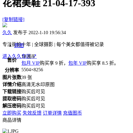
花裙美鞋 21-04-17-393
[复制链接]
久久
发布于 2022-1-10 19:56:34
专注街拍十年 | 全球摄影 | 每个美女都值得被记录
原图
进入久久专区
18
↗
图币
售价
包月 VIP
购买享 9 折，
包年 VIP
购买享 8.5 折。
5504×8256
分辨率
图片张数
39 张
详情介绍
高清无水印原图
下载链接
购买后可见
提取密码
购买后可见
解压密码
购买后可见
立即购买
失效反馈
订单详情
充值图币
商品详情