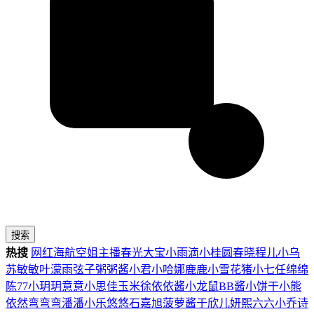
搜索
热搜
网红
海航
空姐
主播
春光
大宝
小雨滴
小桂圆
春晓
程儿
小乌
苏
敏敏
叶濛雨
弦子
粥粥酱
小君
小哈娜
鹿鹿
小雪花
猪小七
任绵绵
陈77
小玥玥
意意
小思佳
玉米徐
依依酱
小龙鼠
BB酱
小饼干
小熊
依然
弯弯弯
潘潘
小乐
悠悠
石嘉旭
菠萝酱
于欣儿
妍熙
六六
小乔
诗