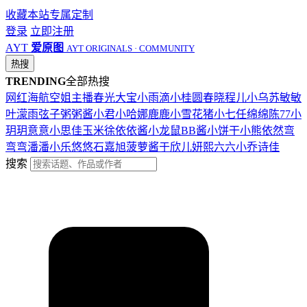
收藏本站
专属定制
登录
立即注册
AYT
爱原图
AYT ORIGINALS · COMMUNITY
热搜
TRENDING
全部热搜
网红
海航
空姐
主播
春光
大宝
小雨滴
小桂圆
春晓
程儿
小乌苏
敏敏
叶濛雨
弦子
粥粥酱
小君
小哈娜
鹿鹿
小雪花
猪小七
任绵绵
陈77
小
玥玥
意意
小思佳
玉米徐
依依酱
小龙鼠
BB酱
小饼干
小熊
依然
弯
弯弯
潘潘
小乐
悠悠
石嘉旭
菠萝酱
于欣儿
妍熙
六六
小乔
诗佳
搜索