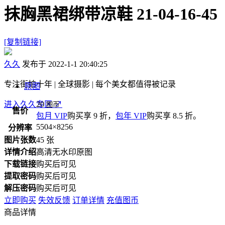
抹胸黑裙绑带凉鞋 21-04-16-45
[复制链接]
久久
发布于 2022-1-1 20:40:25
专注街拍十年 | 全球摄影 | 每个美女都值得被记录
原图
进入久久专区
20
↗
图币
售价
包月 VIP
购买享 9 折，
包年 VIP
购买享 8.5 折。
5504×8256
分辨率
图片张数
45 张
详情介绍
高清无水印原图
下载链接
购买后可见
提取密码
购买后可见
解压密码
购买后可见
立即购买
失效反馈
订单详情
充值图币
商品详情