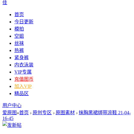
佳
首页
今日更新
模拍
空姐
丝袜
热裤
紧身裤
内衣泳装
VIP专属
充值图币
加入VIP
精品区
用户中心
爱原图
»
首页
›
原创专区
›
原图素材
›
抹胸黑裙绑带凉鞋 21-04-
16-45