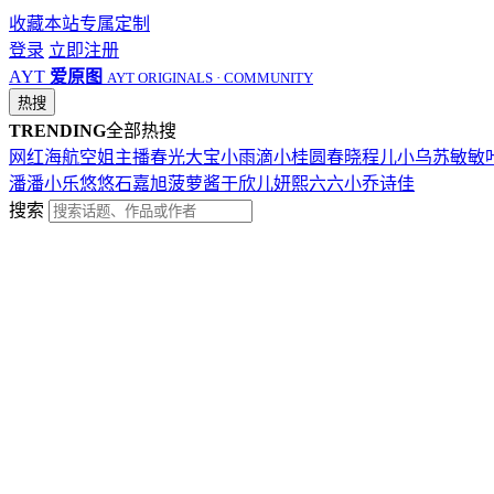
收藏本站
专属定制
登录
立即注册
AYT
爱原图
AYT ORIGINALS · COMMUNITY
热搜
TRENDING
全部热搜
网红
海航
空姐
主播
春光
大宝
小雨滴
小桂圆
春晓
程儿
小乌苏
敏敏
潘潘
小乐
悠悠
石嘉旭
菠萝酱
于欣儿
妍熙
六六
小乔
诗佳
搜索