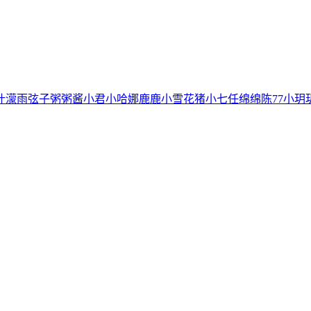
叶濛雨
弦子
粥粥酱
小君
小哈娜
鹿鹿
小雪花
猪小七
任绵绵
陈77
小玥