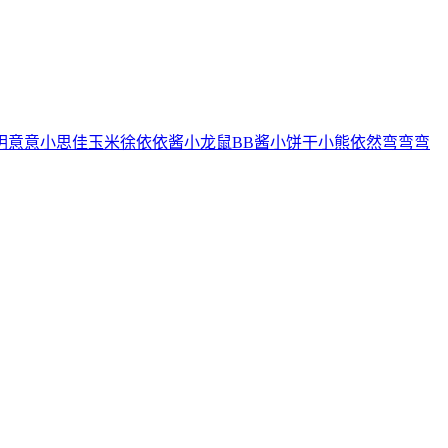
玥
意意
小思佳
玉米徐
依依酱
小龙鼠
BB酱
小饼干
小熊
依然
弯弯弯