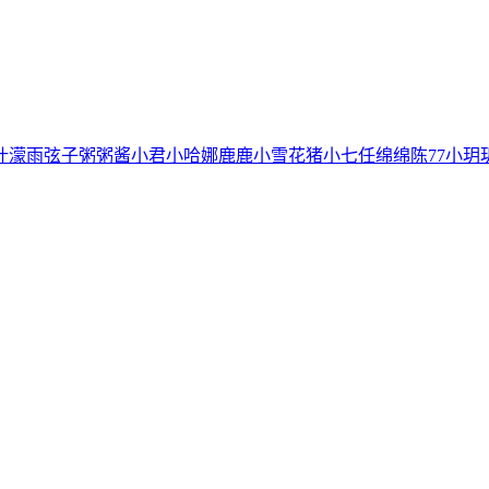
叶濛雨
弦子
粥粥酱
小君
小哈娜
鹿鹿
小雪花
猪小七
任绵绵
陈77
小玥