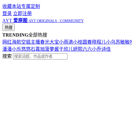
收藏本站
专属定制
登录
立即注册
AYT
爱原图
AYT ORIGINALS · COMMUNITY
热搜
TRENDING
全部热搜
网红
海航
空姐
主播
春光
大宝
小雨滴
小桂圆
春晓
程儿
小乌苏
敏敏
潘潘
小乐
悠悠
石嘉旭
菠萝酱
于欣儿
妍熙
六六
小乔
诗佳
搜索