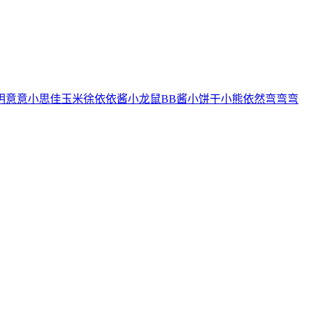
玥
意意
小思佳
玉米徐
依依酱
小龙鼠
BB酱
小饼干
小熊
依然
弯弯弯