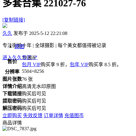
多套合集 221027-76
[复制链接]
久久
发布于 2025-5-12 22:21:08
专注街拍十年 | 全球摄影 | 每个美女都值得被记录
原图
进入久久专区
19
↗
图币
售价
包月 VIP
购买享 9 折，
包年 VIP
购买享 8.5 折。
5504×8256
分辨率
图片张数
76 张
详情介绍
高清无水印原图
下载链接
购买后可见
提取密码
购买后可见
解压密码
购买后可见
立即购买
失效反馈
订单详情
充值图币
商品详情