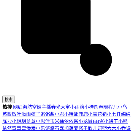
搜索
热搜
网红
海航
空姐
主播
春光
大宝
小雨滴
小桂圆
春晓
程儿
小乌
苏
敏敏
叶濛雨
弦子
粥粥酱
小君
小哈娜
鹿鹿
小雪花
猪小七
任绵绵
陈77
小玥玥
意意
小思佳
玉米徐
依依酱
小龙鼠
BB酱
小饼干
小熊
依然
弯弯弯
潘潘
小乐
悠悠
石嘉旭
菠萝酱
于欣儿
妍熙
六六
小乔
诗