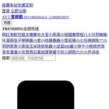
收藏本站
专属定制
登录
立即注册
AYT
爱原图
AYT ORIGINALS · COMMUNITY
热搜
TRENDING
全部热搜
网红
海航
空姐
主播
春光
大宝
小雨滴
小桂圆
春晓
程儿
小乌苏
敏敏
叶濛雨
弦子
粥粥酱
小君
小哈娜
鹿鹿
小雪花
猪小七
任绵绵
陈77
小
玥玥
意意
小思佳
玉米徐
依依酱
小龙鼠
BB酱
小饼干
小熊
依然
弯
弯弯
潘潘
小乐
悠悠
石嘉旭
菠萝酱
于欣儿
妍熙
六六
小乔
诗佳
搜索