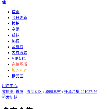
佳
首页
今日更新
模拍
空姐
丝袜
热裤
紧身裤
内衣泳装
VIP专属
充值图币
加入VIP
精品区
用户中心
爱原图
»
首页
›
原创专区
›
原图素材
›
多套合集 221027-76