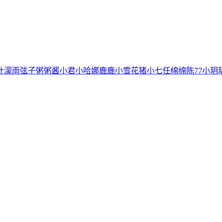
叶濛雨
弦子
粥粥酱
小君
小哈娜
鹿鹿
小雪花
猪小七
任绵绵
陈77
小玥