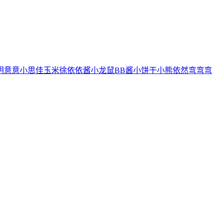
玥
意意
小思佳
玉米徐
依依酱
小龙鼠
BB酱
小饼干
小熊
依然
弯弯弯