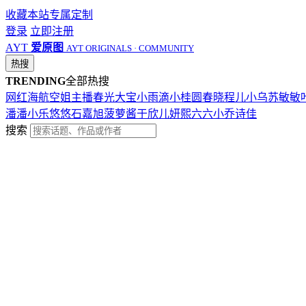
收藏本站
专属定制
登录
立即注册
AYT
爱原图
AYT ORIGINALS · COMMUNITY
热搜
TRENDING
全部热搜
网红
海航
空姐
主播
春光
大宝
小雨滴
小桂圆
春晓
程儿
小乌苏
敏敏
潘潘
小乐
悠悠
石嘉旭
菠萝酱
于欣儿
妍熙
六六
小乔
诗佳
搜索