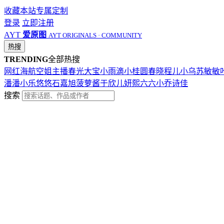
收藏本站
专属定制
登录
立即注册
AYT
爱原图
AYT ORIGINALS · COMMUNITY
热搜
TRENDING
全部热搜
网红
海航
空姐
主播
春光
大宝
小雨滴
小桂圆
春晓
程儿
小乌苏
敏敏
潘潘
小乐
悠悠
石嘉旭
菠萝酱
于欣儿
妍熙
六六
小乔
诗佳
搜索