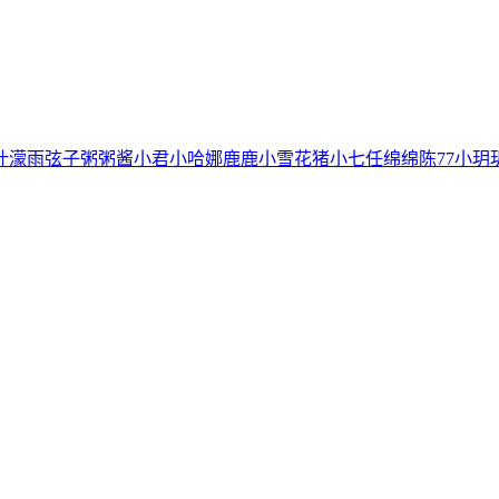
叶濛雨
弦子
粥粥酱
小君
小哈娜
鹿鹿
小雪花
猪小七
任绵绵
陈77
小玥