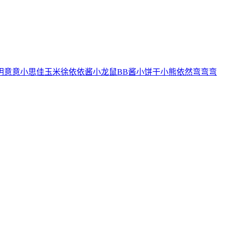
玥
意意
小思佳
玉米徐
依依酱
小龙鼠
BB酱
小饼干
小熊
依然
弯弯弯